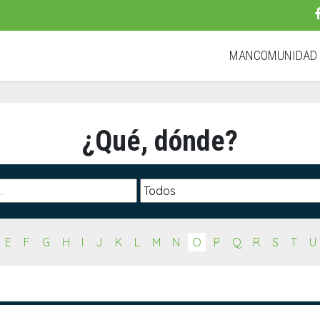
MANCOMUNIDA
¿Qué, dónde?
E
F
G
H
I
J
K
L
M
N
O
P
Q
R
S
T
U