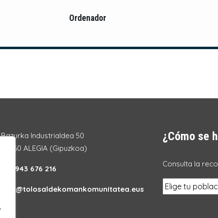
Ordenador
¿Cómo se h
Bazurka Industrialdea 50
20260 ALEGIA (Gipuzkoa)
Consulta la rec
Tel.:
943 676 216
info@tolosaldekomankomunitatea.eus
o