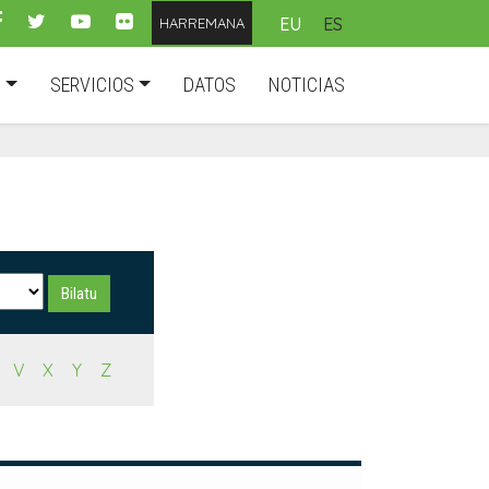
EU
ES
HARREMANA
D
SERVICIOS
DATOS
NOTICIAS
V
X
Y
Z