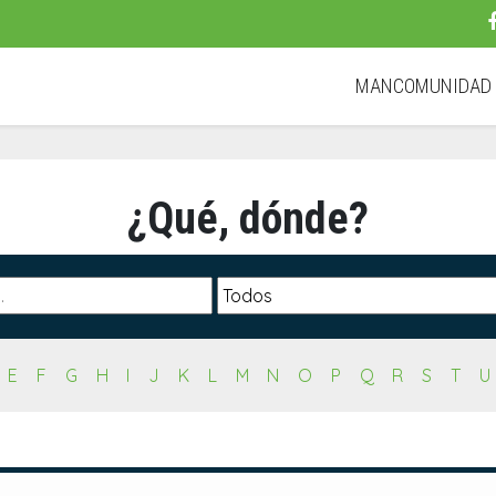
MANCOMUNIDA
¿Qué, dónde?
E
F
G
H
I
J
K
L
M
N
O
P
Q
R
S
T
U