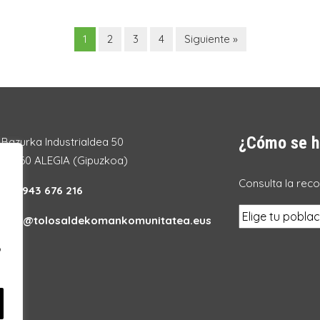
1
2
3
4
Siguiente »
¿Cómo se h
Bazurka Industrialdea 50
20260 ALEGIA (Gipuzkoa)
Consulta la rec
Tel.:
943 676 216
info@tolosaldekomankomunitatea.eus
o