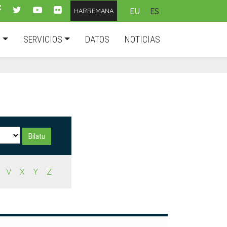
EU
ES
HARREMANA
D
SERVICIOS
DATOS
NOTICIAS
V
X
Y
Z