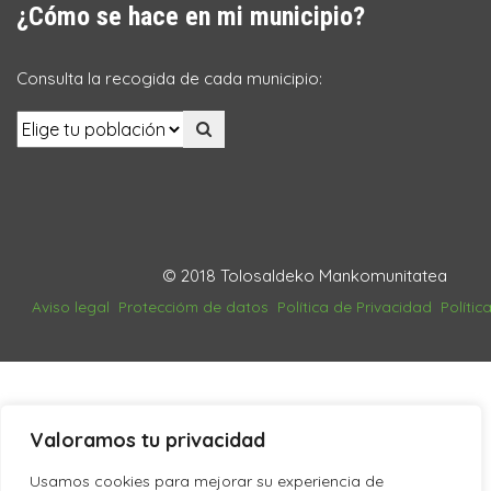
¿Cómo se hace en mi municipio?
Consulta la recogida de cada municipio:
© 2018 Tolosaldeko Mankomunitatea
Aviso legal
Proteccióm de datos
Política de Privacidad
Polític
Valoramos tu privacidad
Usamos cookies para mejorar su experiencia de