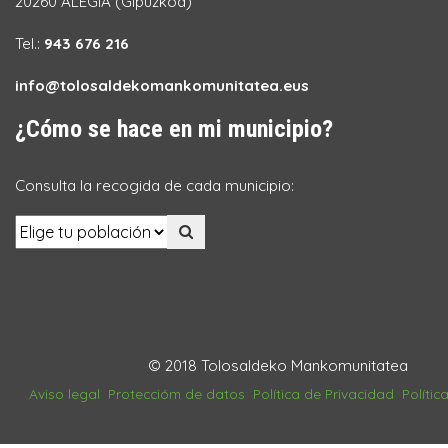
20260 ALEGIA (Gipuzkoa)
Tel.:
943 676 216
info@tolosaldekomankomunitatea.eus
¿Cómo se hace en mi municipio?
Consulta la recogida de cada municipio:
© 2018 Tolosaldeko Mankomunitatea
Aviso legal
Proteccióm de datos
Política de Privacidad
Polític