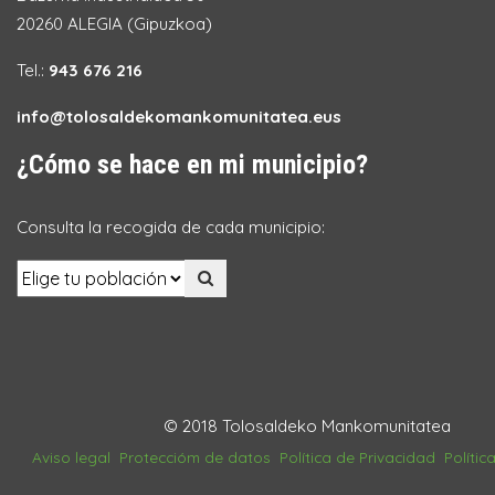
20260 ALEGIA (Gipuzkoa)
Tel.:
943 676 216
info@tolosaldekomankomunitatea.eus
¿Cómo se hace en mi municipio?
Consulta la recogida de cada municipio:
© 2018 Tolosaldeko Mankomunitatea
Aviso legal
Proteccióm de datos
Política de Privacidad
Polític