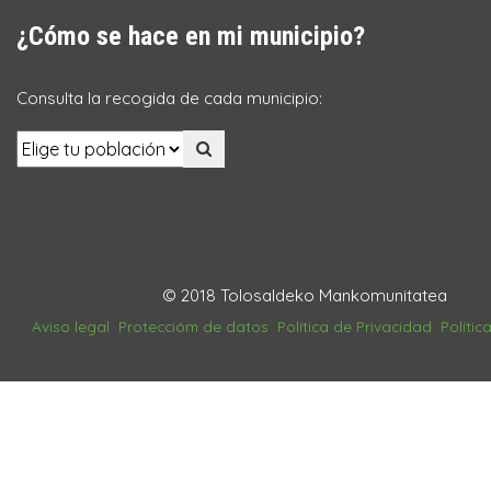
¿Cómo se hace en mi municipio?
Consulta la recogida de cada municipio:
© 2018 Tolosaldeko Mankomunitatea
Aviso legal
Proteccióm de datos
Política de Privacidad
Polític