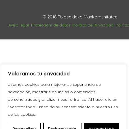
© 2018 Tolosaldeko Mankomunitatea
Aviso legal
Proteccióm de datos
Política de Privacidad
Polític
Valoramos tu privacidad
Usamos cookies para mejorar su experiencia de
navegación, mostrarle anuncios o contenidos
personalizados y analizar nuestro tráfico. Al hacer clic en
“Aceptar todo” usted da su consentimiento a nuestro uso
de las cookies.