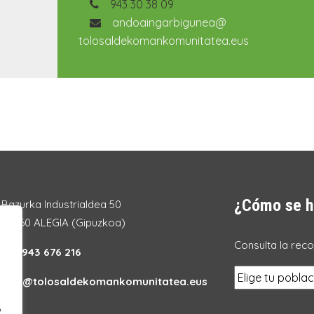
943 30 38 09
andoaingarbigunea@
tolosaldekomankomunitatea.eus
¿Cómo se h
Bazurka Industrialdea 50
20260 ALEGIA (Gipuzkoa)
Consulta la rec
Tel.:
943 676 216
info@tolosaldekomankomunitatea.eus
o