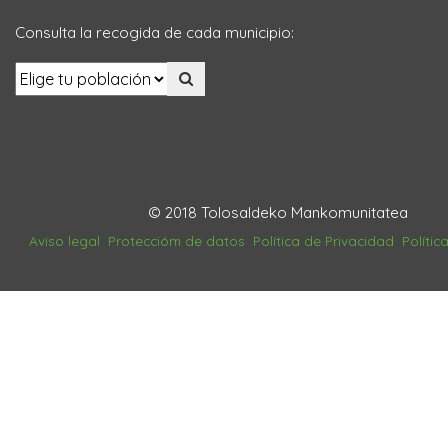
Consulta la recogida de cada municipio:
© 2018 Tolosaldeko Mankomunitatea
Aviso legal
Proteccióm de datos
Política de Privacidad
Polític