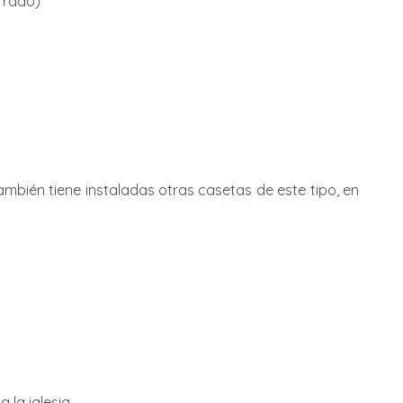
rrado)
bién tiene instaladas otras casetas de este tipo, en
 la iglesia