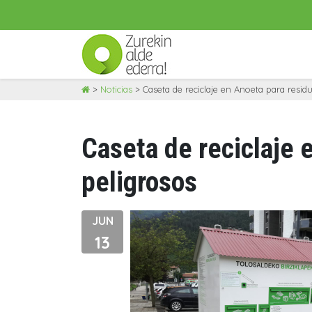
Skip
>
Noticias
>
Caseta de reciclaje en Anoeta para resid
to
content
Caseta de reciclaje 
peligrosos
JUN
13