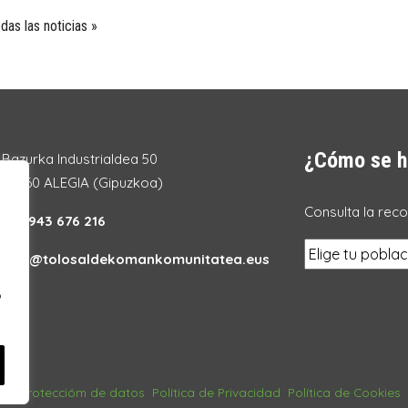
das las noticias »
¿Cómo se h
Bazurka Industrialdea 50
20260 ALEGIA (Gipuzkoa)
Consulta la rec
Tel.:
943 676 216
info@tolosaldekomankomunitatea.eus
o
gal
Proteccióm de datos
Política de Privacidad
Política de Cookies