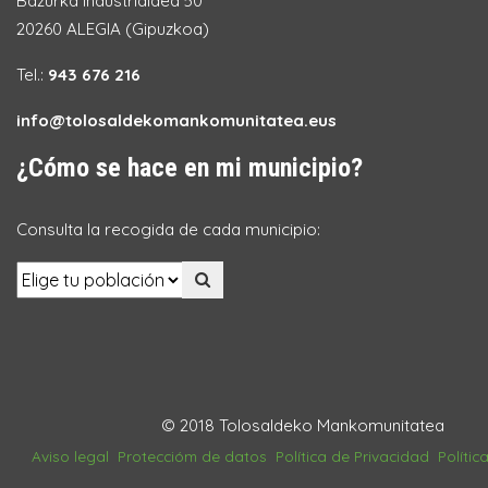
Bazurka Industrialdea 50
20260 ALEGIA (Gipuzkoa)
Tel.:
943 676 216
info@tolosaldekomankomunitatea.eus
¿Cómo se hace en mi municipio?
Consulta la recogida de cada municipio:
© 2018 Tolosaldeko Mankomunitatea
Aviso legal
Proteccióm de datos
Política de Privacidad
Polític