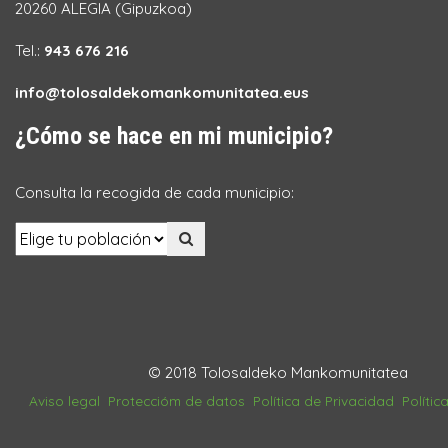
20260 ALEGIA (Gipuzkoa)
Tel.:
943 676 216
info@tolosaldekomankomunitatea.eus
¿Cómo se hace en mi municipio?
Consulta la recogida de cada municipio:
© 2018 Tolosaldeko Mankomunitatea
Aviso legal
Proteccióm de datos
Política de Privacidad
Polític