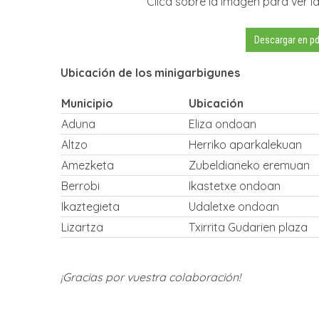
Clica sobre la imagen para ver 
Descargar en pd
Ubicación de los minigarbigunes
Municipio
Ubicación
Aduna
Eliza ondoan
Altzo
Herriko aparkalekuan
Amezketa
Zubeldianeko eremuan
Berrobi
Ikastetxe ondoan
Ikaztegieta
Udaletxe ondoan
Lizartza
Txirrita Gudarien plaza
¡Gracias por vuestra colaboración!