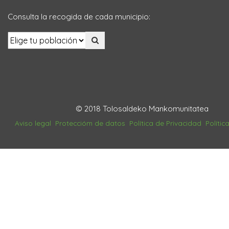
Consulta la recogida de cada municipio:
© 2018 Tolosaldeko Mankomunitatea
Aviso legal
Proteccióm de datos
Política de Privacidad
Polític