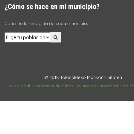
¿Cómo se hace en mi municipio?
Consulta la recogida de cada municipio:
© 2018 Tolosaldeko Mankomunitatea
Aviso legal
Proteccióm de datos
Política de Privacidad
Polític