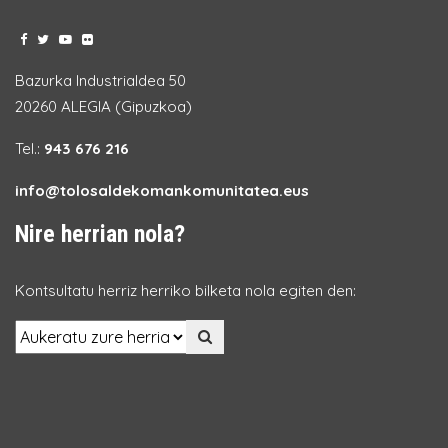
Bazurka Industrialdea 50
20260 ALEGIA (Gipuzkoa)
Tel.:
943 676 216
info@tolosaldekomankomunitatea.eus
Nire herrian nola?
Kontsultatu herriz herriko bilketa nola egiten den: