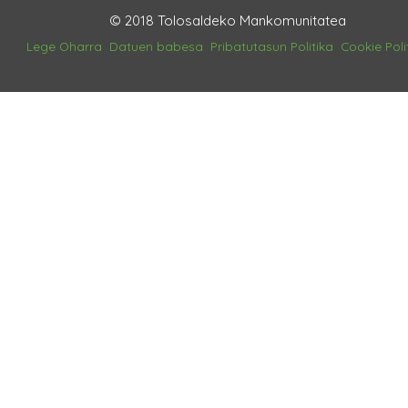
© 2018 Tolosaldeko Mankomunitatea
Lege Oharra
Datuen babesa
Pribatutasun Politika
Cookie Poli