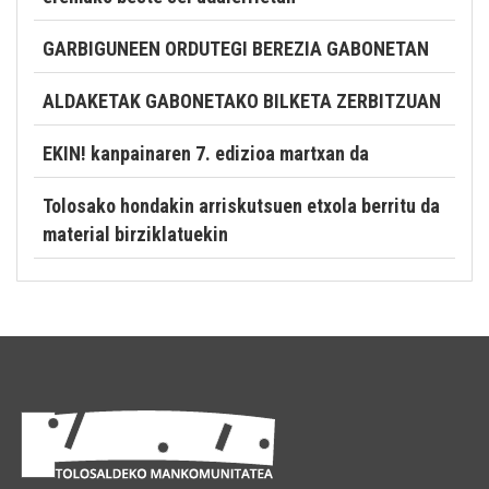
GARBIGUNEEN ORDUTEGI BEREZIA GABONETAN
ALDAKETAK GABONETAKO BILKETA ZERBITZUAN
EKIN! kanpainaren 7. edizioa martxan da
Tolosako hondakin arriskutsuen etxola berritu da
material birziklatuekin