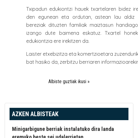
Txipadun edukiontzi hauek txartelaren bidez ire
den egunean eta ordutan, astean lau aldiz 
bereziak dituzten familiak maiztasun handiagoa
izango dute baimena eskatuz. Txartel honek
edukiontzia ere irekitzen da.
Laister etxebizitza eta komertzioetara zuzenduri
bat hasiko da, zerbitzu berriaren informazioarekin
Albiste guztiak ikusi »
AZKEN ALBISTEAK
Minigarbigune berriak instalatuko dira landa
eremuko beste sei udalerrietan