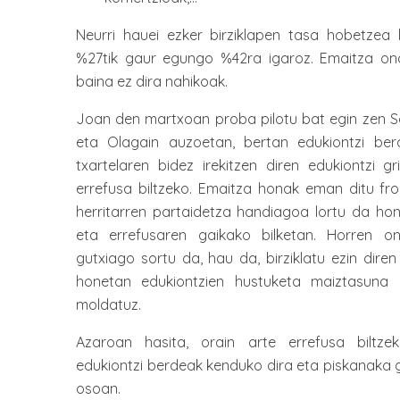
Neurri hauei ezker birziklapen tasa hobetzea 
%27tik gaur egungo %42ra igaroz. Emaitza on
baina ez dira nahikoak.
Joan den martxoan proba pilotu bat egin zen So
eta Olagain auzoetan, bertan edukiontzi be
txartelaren bidez irekitzen diren edukiontzi gr
errefusa biltzeko. Emaitza honak eman ditu fro
herritarren partaidetza handiagoa lortu da ho
eta errefusaren gaikako bilketan. Horren on
gutxiago sortu da, hau da, birziklatu ezin dire
honetan edukiontzien hustuketa maiztasuna 
moldatuz.
Azaroan hasita, orain arte errefusa biltze
edukiontzi berdeak kenduko dira eta piskanaka gr
osoan.