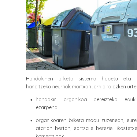
Hondakinen bilketa sistema hobetu eta bi
handitzeko neurriak martxan jarri dira azken urt
hondakin organikoa bereizteko eduki
ezarpena
organikoaren bilketa modu zuzenean, eure
atarian bertan, sortzaile bereziei: ikastetxe
komertzioak,…