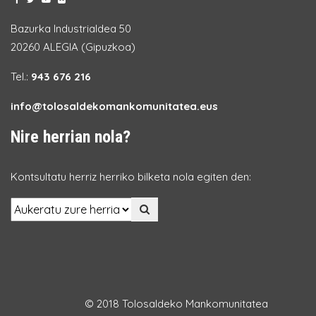
Bazurka Industrialdea 50
20260 ALEGIA (Gipuzkoa)
Tel.:
943 676 216
info@tolosaldekomankomunitatea.eus
Nire herrian nola?
Kontsultatu herriz herriko bilketa nola egiten den:
© 2018 Tolosaldeko Mankomunitatea