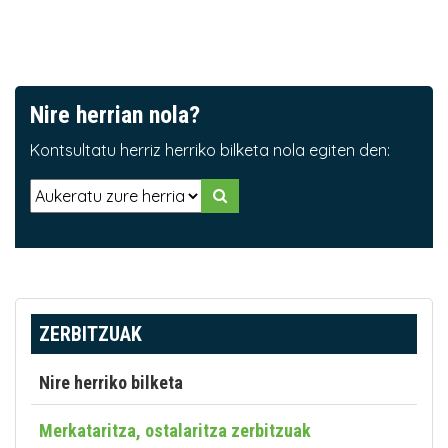
Nire herrian nola?
Kontsultatu herriz herriko bilketa nola egiten den:
ZERBITZUAK
Nire herriko bilketa
Merkataritza, ostalaritza zerbitzuak