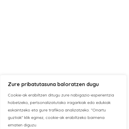
Zure pribatutasuna baloratzen dugu
Cookie-ak erabiltzen ditugu zure nabigazio-esperientzia
hobetzeko, pertsonalizatutako iragarkiak edo edukiak
eskaintzeko eta gure trafikoa analizatzeko. "Onartu
guztiak" klik eginez, cookie-ak erabiltzeko baimena
ematen diguzu.