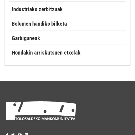
Industriako zerbitzuak
Bolumen handiko bilketa
Garbiguneak
Hondakin arriskutsuen etxolak