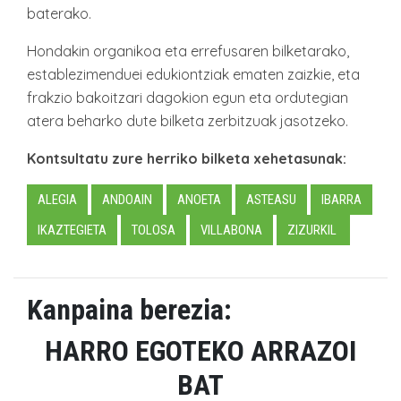
baterako.
Hondakin organikoa eta errefusaren bilketarako,
establezimenduei edukiontziak ematen zaizkie, eta
frakzio bakoitzari dagokion egun eta ordutegian
atera beharko dute bilketa zerbitzuak jasotzeko.
Kontsultatu zure herriko bilketa xehetasunak:
ALEGIA
ANDOAIN
ANOETA
ASTEASU
IBARRA
IKAZTEGIETA
TOLOSA
VILLABONA
ZIZURKIL
Kanpaina berezia:
HARRO EGOTEKO ARRAZOI
BAT