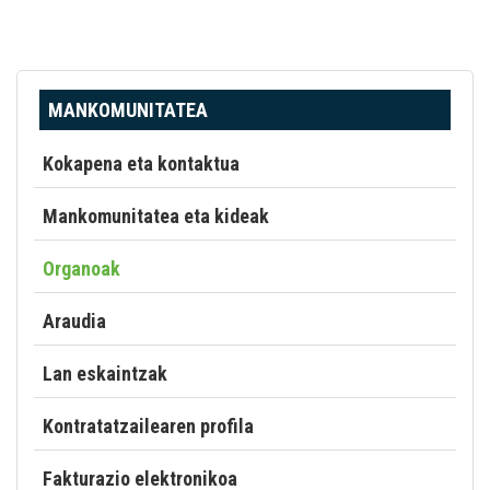
MANKOMUNITATEA
Kokapena eta kontaktua
Mankomunitatea eta kideak
Organoak
Araudia
Lan eskaintzak
Kontratatzailearen profila
Fakturazio elektronikoa