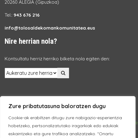
20260 ALEGIA (Gipuzkoa)
Tel.:
943 676 216
info@tolosaldekomankomunitatea.eus
Nire herrian nola?
Kontsultatu herriz herriko bilketa nola egiten den:
Zure pribatutasuna baloratzen dugu
© 2018 Tolosaldeko Mankomunitatea
Cookie-ak erabiltzen ditugu zure nabigazio-esperientzia
Lege Oharra
Datuen babesa
Pribatutasun Politika
Cookie Poli
hobetzeko, pertsonalizatutako iragarkiak edo edukiak
eskaintzeko eta gure trafikoa analizatzeko. "Onartu