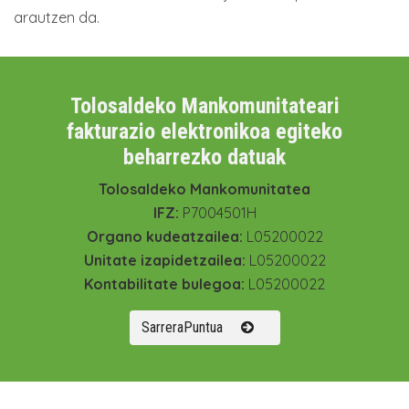
arautzen da.
Tolosaldeko Mankomunitateari
fakturazio elektronikoa egiteko
beharrezko datuak
Tolosaldeko Mankomunitatea
IFZ:
P7004501H
Organo kudeatzailea:
L05200022
Unitate izapidetzailea:
L05200022
Kontabilitate bulegoa:
L05200022
SarreraPuntua