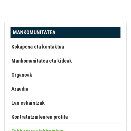
MANKOMUNITATEA
Kokapena eta kontaktua
Mankomunitatea eta kideak
Organoak
Araudia
Lan eskaintzak
Kontratatzailearen profila
Fakturazio elektronikoa