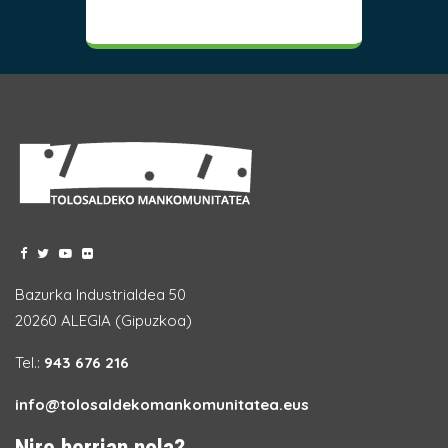
Bazurka Industrialdea 50
20260 ALEGIA (Gipuzkoa)
Tel.:
943 676 216
info@tolosaldekomankomunitatea.eus
Nire herrian nola?