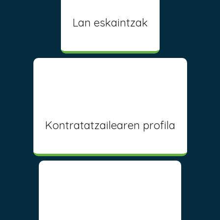
Lan eskaintzak
Kontratatzailearen profila