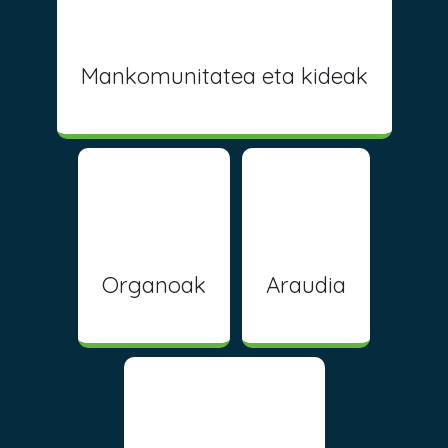
Mankomunitatea eta kideak
Organoak
Araudia