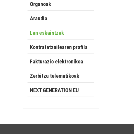
Organoak
Araudia
Lan eskaintzak
Kontratatzailearen profila
Fakturazio elektronikoa
Zerbitzu telematikoak
NEXT GENERATION EU