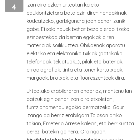
izan dira azken urteotan kaleko
4
edukiontzietara bota ezin diren hondakinak
kudeatzeko, garbigunera joan behar izanik
gabe. Etxola hauek behar bezala erabiltzeko,
ezinbestekoa da bertan egokiak diren
materialak soilik uztea. Ohikoenak aparatu
elektriko eta elektroniko txikiak (patrikako
telefonoak, teklatuak…), pilak eta bateriak,
erradiografiak, tinta eta toner kartutxoak,
margoak, brotxak, eta fluoreszenteak dira.
Urteetako erabileraren ondorioz, mantenu lan
batzuk egin behar izan dira etxoletan,
funtzionamendu egokia bermatzeko. Gaur
izango da berriz erabilgarri Tolosan ohiko
tokian, Emeterio Arrese kalean, eta berrikuntza
berezi batekin gainera. Oraingoan,
birziklatutako kafe kapsulekin
egindako