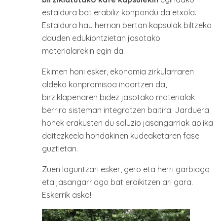
estaldura bat erabiliz konpondu da etxola.
Estaldura hau herrian bertan kapsulak biltzeko
dauden edukiontzietan jasotako
materialarekin egin da.
Ekimen honi esker, ekonomia zirkularraren
aldeko konpromisoa indartzen da,
birziklapenaren bidez jasotako materialak
berriro sisteman integratzen baitira. Jarduera
honek erakusten du soluzio jasangarriak aplika
daitezkeela hondakinen kudeaketaren fase
guztietan.
Zuen laguntzari esker, gero eta herri garbiago
eta jasangarriago bat eraikitzen ari gara.
Eskerrik asko!