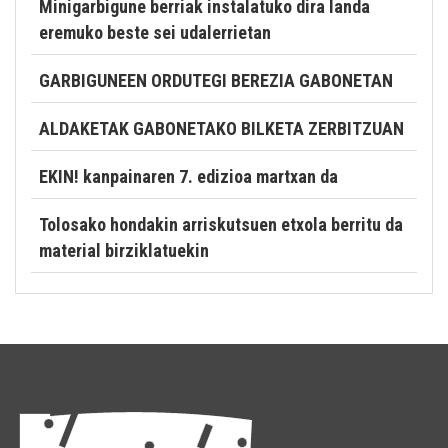
Minigarbigune berriak instalatuko dira landa
eremuko beste sei udalerrietan
GARBIGUNEEN ORDUTEGI BEREZIA GABONETAN
ALDAKETAK GABONETAKO BILKETA ZERBITZUAN
EKIN! kanpainaren 7. edizioa martxan da
Tolosako hondakin arriskutsuen etxola berritu da
material birziklatuekin