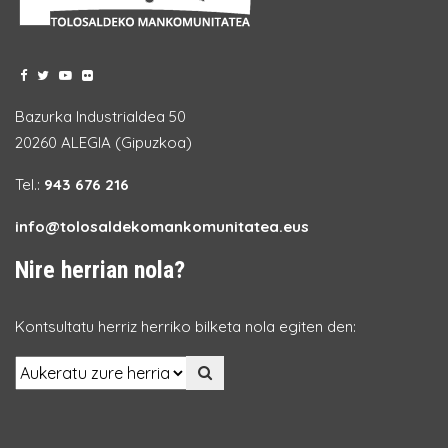
Bazurka Industrialdea 50
20260 ALEGIA (Gipuzkoa)
Tel.:
943 676 216
info@tolosaldekomankomunitatea.eus
Nire herrian nola?
Kontsultatu herriz herriko bilketa nola egiten den: