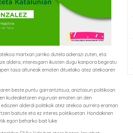
tekoa martxan jarriko dutela adierazi zuten, eta
e aldera, interesgarri ikusten dugu kanpora begiratu
lapen tasa altuneak ematen dituelako atez atekoaren
.
aren beste puntu garrantzitsua, aniztasun politikoan
nen kudeaketaren inguruan ematen ari den
, edozein alderdi politikok atez atekoa aurrera eraman
rtzen baitute eta ez interes politikoetan. Hondakinen
tik egon beharko bait luke.