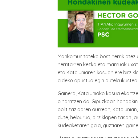
Mankomunitateko bost herrik atez a
herritarren kezka eta mamuak uxatz
eta Kataluniaren kasuan ere birzik
aldeko apustua egin dutela ikustea
Gainera, Kataluniako kasua ekartze
oinarritzen da. Gipuzkoan hondaki
politizazioaren aurrean, Katalunian
dute, helburua, birziklapen tasan ja
kudeaketaren gaia, guztiaren gaine