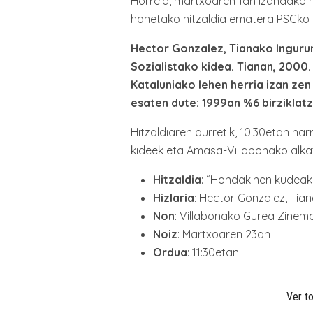
Horrela, martxoaren 1an izandako hi
honetako hitzaldia ematera PSCko k
Hector Gonzalez, Tianako Inguru
Sozialistako kidea. Tianan, 2000.
Kataluniako lehen herria izan zen
esaten dute: 1999an %6 birziklat
Hitzaldiaren aurretik, 10:30etan h
kideek eta Amasa-Villabonako alkat
Hitzaldia
: “Hondakinen kudeak
Hizlaria
: Hector Gonzalez, Tia
Non
: Villabonako Gurea Zinem
Noiz
: Martxoaren 23an
Ordua
: 11:30etan
Ver to