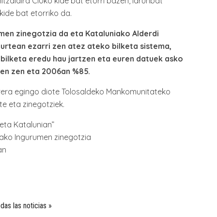
tzaldira CIUko kide bat etorri bazen, larunbat
ide bat etorriko da.
men zinegotzia da eta Kataluniako Alderdi
 urtean ezarri zen atez ateko bilketa sistema,
 bilketa eredu hau jartzen eta euren datuek asko
zen zen eta 2006an %85.
arrera egingo diote Tolosaldeko Mankomunitateko
e eta zinegotziek.
eta Katalunian”
nako Ingurumen zinegotzia
an
das las noticias »