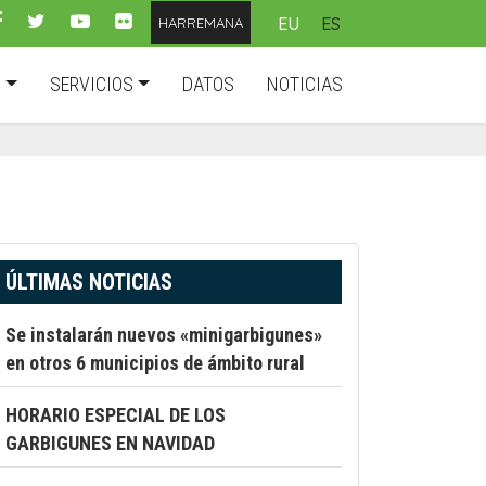
EU
ES
HARREMANA
D
SERVICIOS
DATOS
NOTICIAS
ÚLTIMAS NOTICIAS
Se instalarán nuevos «minigarbigunes»
en otros 6 municipios de ámbito rural
HORARIO ESPECIAL DE LOS
GARBIGUNES EN NAVIDAD