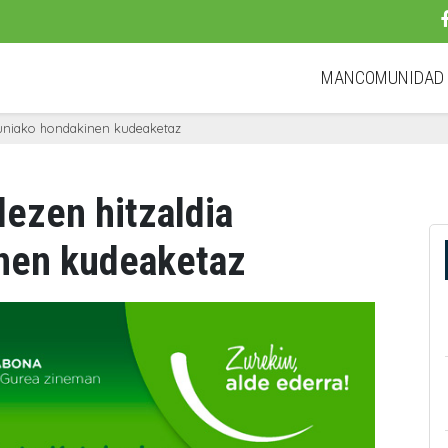
MANCOMUNIDA
luniako hondakinen kudeaketaz
ezen hitzaldia
inen kudeaketaz