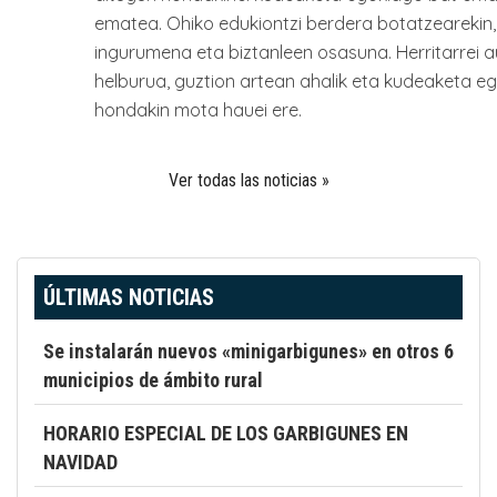
ematea. Ohiko edukiontzi berdera botatzearekin,
ingurumena eta biztanleen osasuna. Herritarrei 
helburua, guztion artean ahalik eta kudeaketa 
hondakin mota hauei ere.
Ver todas las noticias »
ÚLTIMAS NOTICIAS
Se instalarán nuevos «minigarbigunes» en otros 6
municipios de ámbito rural
HORARIO ESPECIAL DE LOS GARBIGUNES EN
NAVIDAD