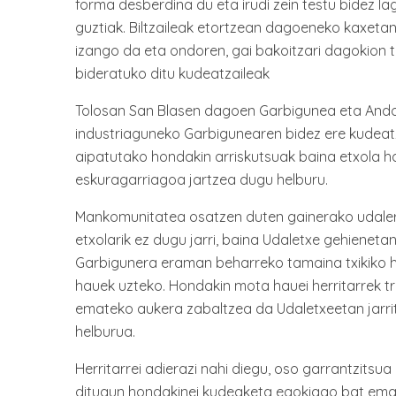
forma desberdina du eta irudi zein testu bidez l
guztiak. Biltzaileak etortzean dagoeneko kaxetan
izango da eta ondoren, gai bakoitzari dagokio
bideratuko ditu kudeatzaileak
Tolosan San Blasen dagoen Garbigunea eta Ando
industriaguneko Garbigunearen bidez ere kude
aipatutako hondakin arriskutsuak baina etxola h
eskuragarriagoa jartzea dugu helburu.
Mankomunitatea osatzen duten gainerako udaler
etxolarik ez dugu jarri, baina Udaletxe gehienet
Garbigunera eraman beharreko tamaina txikiko h
hauek uzteko. Hondakin mota hauei herritarrek 
emateko aukera zabaltzea da Udaletxeetan jarri
helburua.
Herritarrei adierazi nahi diegu, oso garrantzitsua
ditugun hondakinei kudeaketa egokiago bat em