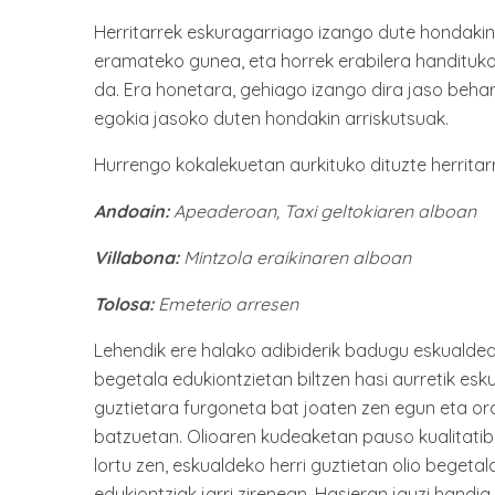
Herritarrek eskuragarriago izango dute hondaki
eramateko gunea, eta horrek erabilera handituko
da. Era honetara, gehiago izango dira jaso beh
egokia jasoko duten hondakin arriskutsuak.
Hurrengo kokalekuetan aurkituko dituzte herritarr
Andoain:
Apeaderoan, Taxi geltokiaren alboan
Villabona:
Mintzola eraikinaren alboan
Tolosa:
Emeterio arresen
Lehendik ere halako adibiderik badugu eskualdean.
begetala edukiontzietan biltzen hasi aurretik esk
guztietara furgoneta bat joaten zen egun eta or
batzuetan. Olioaren kudeaketan pauso kualitati
lortu zen, eskualdeko herri guztietan olio beget
edukiontziak jarri zirenean. Hasieran jauzi handi