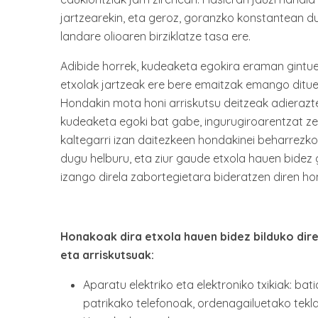
jartzearekin, eta geroz, goranzko konstantean 
landare olioaren birziklatze tasa ere.
Adibide horrek, kudeaketa egokira eraman gintu
etxolak jartzeak ere bere emaitzak emango ditue
Hondakin mota honi arriskutsu deitzeak adieraz
kudeaketa egoki bat gabe, ingurugiroarentzat z
kaltegarri izan daitezkeen hondakinei beharrez
dugu helburu, eta ziur gaude etxola hauen bidez
izango direla zabortegietara bideratzen diren ho
Honakoak dira etxola hauen bidez bilduko dir
eta arriskutsuak:
Aparatu elektriko eta elektroniko txikiak: bat
patrikako telefonoak, ordenagailuetako tekl