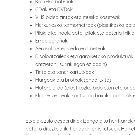
Kotxeko bateriak
CDak eta DVDak
VHS bideo zintak eta musika kaseteak
Merkuriozko termometroak (plastikozko polts
Pilak: alkalinoak, botoi-pilak eta bateria txikia
Erradiografiak
Aerosol beteak edo erdi beteak
Disolbatzaileak eta garbiketako produktuak 
ontzietan, isuririk egon ez dadin)
Tinta eta toner kartutxoak
Margoak eta brotxak (ondo itxita)
Motore olioa (plastikozko bidoietan eta ondo 
Fluoreszenteak, kontsumo baxuko bonbilak 
Etxolak, zulo desberdinak izango ditu herritarrek
botako dituztelarik hondakin arriskutsuak. Horre