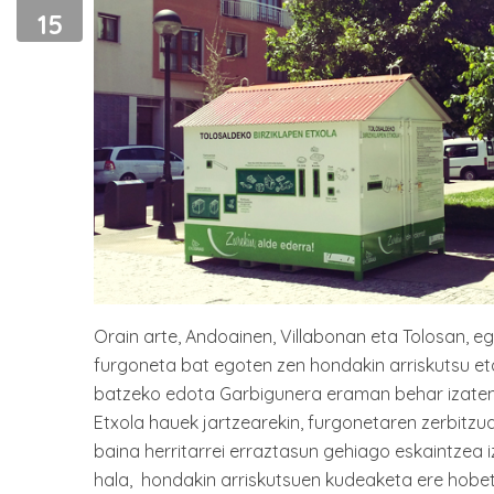
15
Orain arte, Andoainen, Villabonan eta Tolosan, egu
furgoneta bat egoten zen hondakin arriskutsu et
batzeko edota Garbigunera eraman behar izaten z
Etxola hauek jartzearekin, furgonetaren zerbitzu
baina herritarrei erraztasun gehiago eskaintzea 
hala, hondakin arriskutsuen kudeaketa ere hobet