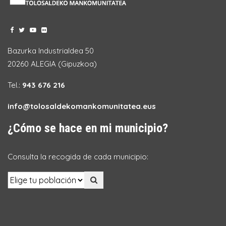
Bazurka Industrialdea 50
20260 ALEGIA (Gipuzkoa)
Tel.:
943 676 216
info@tolosaldekomankomunitatea.eus
¿Cómo se hace en mi municipio?
Consulta la recogida de cada municipio: