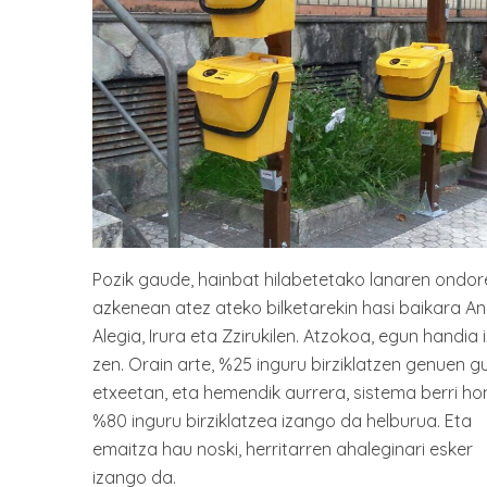
Pozik gaude, hainbat hilabetetako lanaren ondor
azkenean atez ateko bilketarekin hasi baikara An
Alegia, Irura eta Zzirukilen. Atzokoa, egun handia 
zen. Orain arte, %25 inguru birziklatzen genuen g
etxeetan, eta hemendik aurrera, sistema berri hon
%80 inguru birziklatzea izango da helburua. Eta
emaitza hau noski, herritarren ahaleginari esker
izango da.