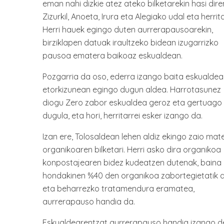
eman nahi dizkie atez ateko bilketarekin hasi dire
Zizurkil, Anoeta, Irura eta Alegiako udal eta herrita
Herri hauek egingo duten aurrerapausoarekin,
birziklapen datuak iraultzeko bidean izugarrizko
pausoa ematera baikoaz eskualdean.
Pozgarria da oso, ederra izango baita eskualdea
etorkizunean egingo dugun aldea. Harrotasunez
diogu Zero zabor eskualdea geroz eta gertuago
dugula, eta hori, herritarrei esker izango da.
Izan ere, Tolosaldean lehen aldiz ekingo zaio mat
organikoaren bilketari. Herri asko dira organikoa
konpostajearen bidez kudeatzen dutenak, baina
hondakinen %40 den organikoa zabortegietatik 
eta beharrezko tratamendura eramatea,
aurrerapauso handia da.
Eskualdearentzat aurrerapauso handia izango d