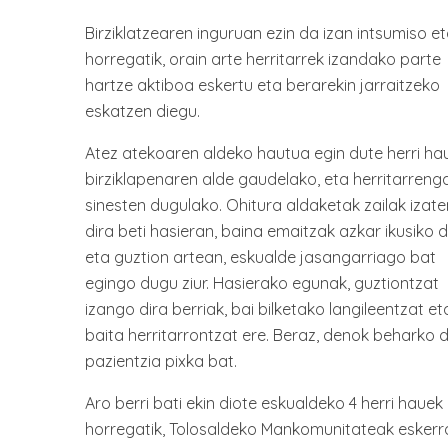
Birziklatzearen inguruan ezin da izan intsumiso e
horregatik, orain arte herritarrek izandako parte
hartze aktiboa eskertu eta berarekin jarraitzeko
eskatzen diegu.
Atez atekoaren aldeko hautua egin dute herri ha
birziklapenaren alde gaudelako, eta herritarreng
sinesten dugulako. Ohitura aldaketak zailak izate
dira beti hasieran, baina emaitzak azkar ikusiko 
eta guztion artean, eskualde jasangarriago bat
egingo dugu ziur. Hasierako egunak, guztiontzat
izango dira berriak, bai bilketako langileentzat et
baita herritarrontzat ere. Beraz, denok beharko 
pazientzia pixka bat.
Aro berri bati ekin diote eskualdeko 4 herri hauek
horregatik, Tolosaldeko Mankomunitateak eskerr