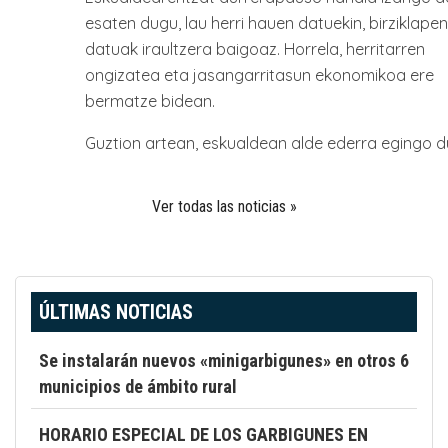
esaten dugu, lau herri hauen datuekin, birziklapen
datuak iraultzera baigoaz. Horrela, herritarren
ongizatea eta jasangarritasun ekonomikoa ere
bermatze bidean.
Guztion artean, eskualdean alde ederra egingo d
Ver todas las noticias »
ÚLTIMAS NOTICIAS
Se instalarán nuevos «minigarbigunes» en otros 6
municipios de ámbito rural
HORARIO ESPECIAL DE LOS GARBIGUNES EN