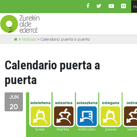
H
Skip
>
Noticias
>
Calendario puerta a puerta
to
content
Calendario puerta a
puerta
JUN
20