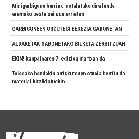
Minigarbigune berriak instalatuko dira landa
eremuko beste sei udalerrietan
GARBIGUNEEN ORDUTEGI BEREZIA GABONETAN
ALDAKETAK GABONETAKO BILKETA ZERBITZUAN
EKIN! kanpainaren 7. edizioa martxan da
Tolosako hondakin arriskutsuen etxola berritu da
material birziklatuekin