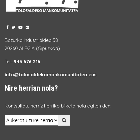
Bazurka Industrialdea 50
20260 ALEGIA (Gipuzkoa)
Tel.:
943 676 216
info@tolosaldekomankomunitatea.eus
Nire herrian nola?
Kontsultatu herriz herriko bilketa nola egiten den: