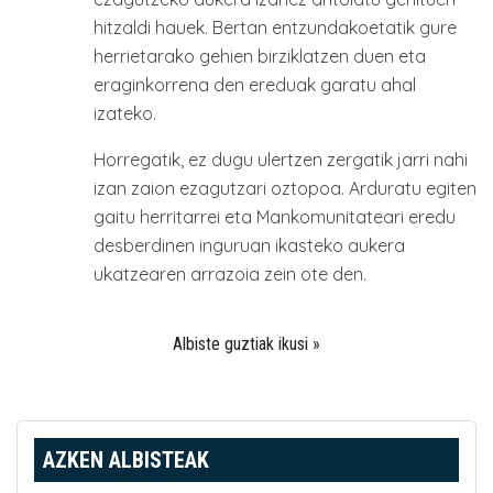
hitzaldi hauek. Bertan entzundakoetatik gure
herrietarako gehien birziklatzen duen eta
eraginkorrena den ereduak garatu ahal
izateko.
Horregatik, ez dugu ulertzen zergatik jarri nahi
izan zaion ezagutzari oztopoa. Arduratu egiten
gaitu herritarrei eta Mankomunitateari eredu
desberdinen inguruan ikasteko aukera
ukatzearen arrazoia zein ote den.
Albiste guztiak ikusi »
AZKEN ALBISTEAK