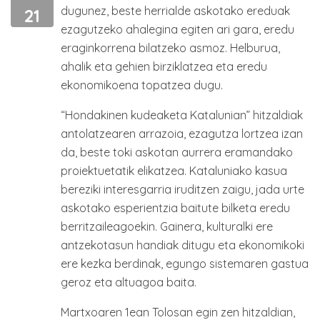
dugunez, beste herrialde askotako ereduak
21
ezagutzeko ahalegina egiten ari gara, eredu
eraginkorrena bilatzeko asmoz. Helburua,
ahalik eta gehien birziklatzea eta eredu
ekonomikoena topatzea dugu.
“Hondakinen kudeaketa Katalunian” hitzaldiak
antolatzearen arrazoia, ezagutza lortzea izan
da, beste toki askotan aurrera eramandako
proiektuetatik elikatzea. Kataluniako kasua
bereziki interesgarria iruditzen zaigu, jada urte
askotako esperientzia baitute bilketa eredu
berritzaileagoekin. Gainera, kulturalki ere
antzekotasun handiak ditugu eta ekonomikoki
ere kezka berdinak, egungo sistemaren gastua
geroz eta altuagoa baita.
Martxoaren 1ean Tolosan egin zen hitzaldian,