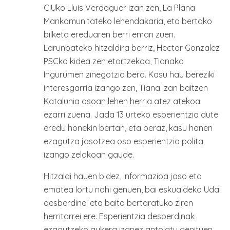
CIUko Lluis Verdaguer izan zen, La Plana
Mankomunitateko lehendakaria, eta bertako
bilketa ereduaren berri eman zuen.
Larunbateko hitzaldira berriz, Hector Gonzalez
PSCko kidea zen etortzekoa, Tianako
Ingurumen zinegotzia bera. Kasu hau bereziki
interesgarria izango zen, Tiana izan baitzen
Katalunia osoan lehen herria atez atekoa
ezarri zuena. Jada 13 urteko esperientzia dute
eredu honekin bertan, eta beraz, kasu honen
ezagutza jasotzea oso esperientzia polita
izango zelakoan gaude.
Hitzaldi hauen bidez, informazioa jaso eta
ematea lortu nahi genuen, bai eskualdeko Udal
desberdinei eta baita bertaratuko ziren
herritarrei ere. Esperientzia desberdinak
ezagutzeko aukera izanez antolatu genituen