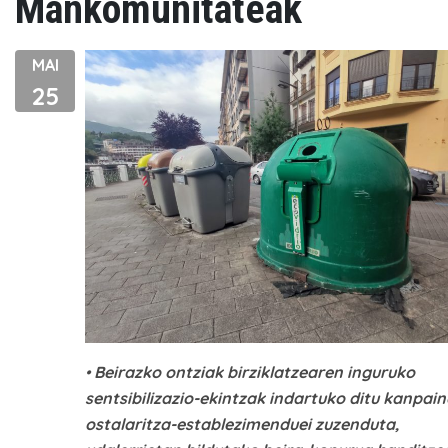
Mankomunitateak
MAI
25
•
Beirazko ontziak birziklatzearen inguruko
sentsibilizazio-ekintzak indartuko ditu kanpain
ostalaritza-establezimenduei zuzenduta,