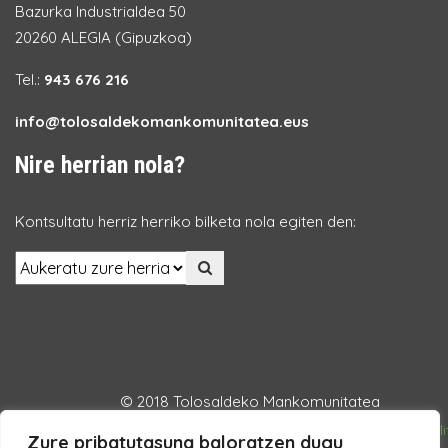
Bazurka Industrialdea 50
20260 ALEGIA (Gipuzkoa)
Tel.:
943 676 216
info@tolosaldekomankomunitatea.eus
Nire herrian nola?
Kontsultatu herriz herriko bilketa nola egiten den:
© 2018 Tolosaldeko Mankomunitatea
Lege Oharra
Datuen babesa
Pribatutasun Politika
Cookie Poli
Zure pribatutasuna baloratzen dugu