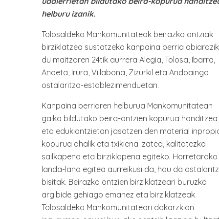
udalerrietan bildutako beira-kopurua handitze
helburu izanik.
Tolosaldeko Mankomunitateak beirazko ontziak
birziklatzea sustatzeko kanpaina berria abiarazi
du maitzaren 24tik aurrera Alegia, Tolosa, Ibarra,
Anoeta, Irura, Villabona, Zizurkil eta Andoaingo
ostalaritza-establezimenduetan.
Kanpaina berriaren helburua Mankomunitatean
gaika bildutako beira-ontzien kopurua handitzea
eta edukiontzietan jasotzen den material inpropi
kopurua ahalik eta txikiena izatea, kalitatezko
sailkapena eta birziklapena egiteko. Horretarako
landa-lana egitea aurreikusi da, hau da ostalarit
bisitak. Beirazko ontzien birziklatzeari buruzko
argibide gehiago emanez eta birziklatzeak
Tolosaldeko Mankomunitateari dakarzkion