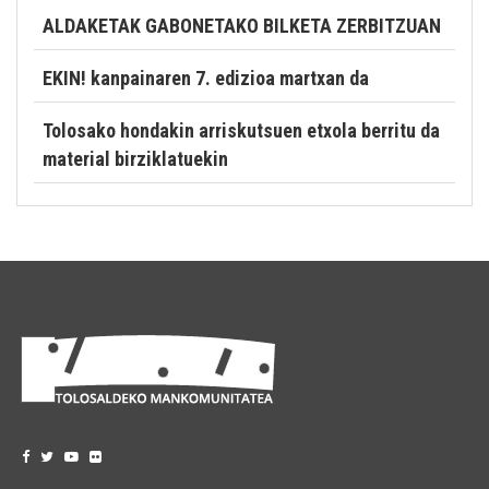
ALDAKETAK GABONETAKO BILKETA ZERBITZUAN
EKIN! kanpainaren 7. edizioa martxan da
Tolosako hondakin arriskutsuen etxola berritu da
material birziklatuekin