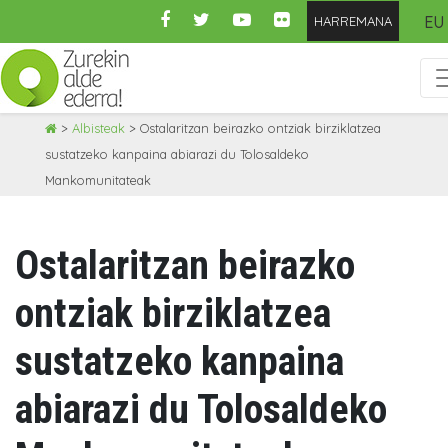
EU
HARREMANA
Skip
>
Albisteak
>
Ostalaritzan beirazko ontziak birziklatzea
to
sustatzeko kanpaina abiarazi du Tolosaldeko
content
Mankomunitateak
Ostalaritzan beirazko
ontziak birziklatzea
sustatzeko kanpaina
abiarazi du Tolosaldeko