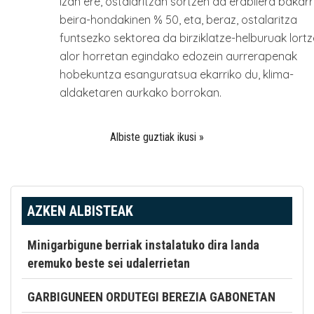
Izan ere, ostalaritzan sortzen da erabilera bakar
beira-hondakinen % 50, eta, beraz, ostalaritza
funtsezko sektorea da birziklatze-helburuak lortz
alor horretan egindako edozein aurrerapenak
hobekuntza esanguratsua ekarriko du, klima-
aldaketaren aurkako borrokan.
Albiste guztiak ikusi »
AZKEN ALBISTEAK
Minigarbigune berriak instalatuko dira landa
eremuko beste sei udalerrietan
GARBIGUNEEN ORDUTEGI BEREZIA GABONETAN