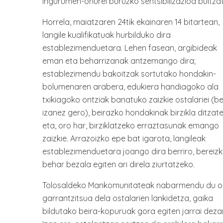
ingurumen-onurei buruzko sentsibilizazioa bultzat
Horrela, maiatzaren 24tik ekainaren 14 bitartean,
langile kualifikatuak hurbilduko dira
establezimenduetara. Lehen fasean, argibideak
eman eta beharrizanak antzemango dira;
establezimendu bakoitzak sortutako hondakin-
bolumenaren arabera, edukiera handiagoko ala
txikiagoko ontziak banatuko zaizkie ostalariei (b
izanez gero), beirazko hondakinak birzikla ditzate
eta, oro har, birziklatzeko erraztasunak emango
zaizkie. Arrazoizko epe bat igarota, langileak
establezimenduetara joango dira berriro, bereiz
behar bezala egiten ari direla ziurtatzeko.
Tolosaldeko Mankomunitateak nabarmendu du 
garrantzitsua dela ostalarien lankidetza, gaika
bildutako beira-kopuruak gora egiten jarrai deza