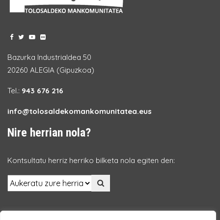
Bazurka Industrialdea 50
20260 ALEGIA (Gipuzkoa)
Tel.:
943 676 216
info@tolosaldekomankomunitatea.eus
Nire herrian nola?
Kontsultatu herriz herriko bilketa nola egiten den: