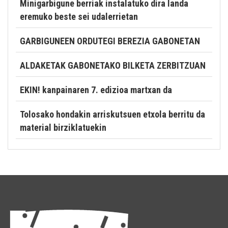
Minigarbigune berriak instalatuko dira landa
eremuko beste sei udalerrietan
GARBIGUNEEN ORDUTEGI BEREZIA GABONETAN
ALDAKETAK GABONETAKO BILKETA ZERBITZUAN
EKIN! kanpainaren 7. edizioa martxan da
Tolosako hondakin arriskutsuen etxola berritu da
material birziklatuekin