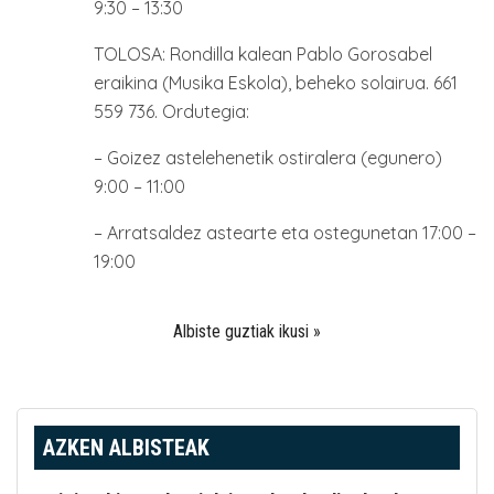
9:30 – 13:30
TOLOSA: Rondilla kalean Pablo Gorosabel
eraikina (Musika Eskola), beheko solairua. 661
559 736. Ordutegia:
– Goizez astelehenetik ostiralera (egunero)
9:00 – 11:00
– Arratsaldez astearte eta ostegunetan 17:00 –
19:00
Albiste guztiak ikusi »
AZKEN ALBISTEAK