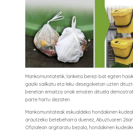
Mankomunitatetik, lanketa berezi bat egiten has
gaizki sailkatu eta leku desegokietan uzten dituzt
benetan emaitza onak ematen dituela demostra
parte hartu dezaten.
Mankomunitateak eskualdeko hondakinen kudeak
arautzeko betebeharra duenez, Abuztuaren 26an
Ofizialean argitaratu bezala, hondakinen kudeak