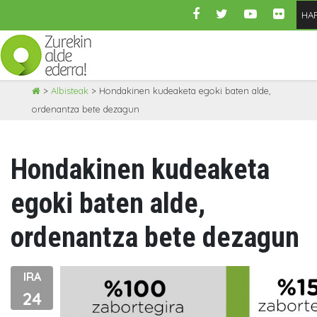
HA
Skip
>
Albisteak
>
Hondakinen kudeaketa egoki baten alde,
to
ordenantza bete dezagun
content
Hondakinen kudeaketa
egoki baten alde,
ordenantza bete dezagun
IRA
24