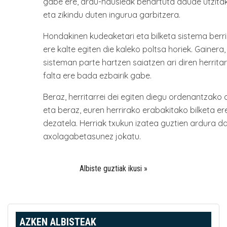
gabe ere, arau-hausleak behartuta daude utzita
eta zikindu duten ingurua garbitzera.
Hondakinen kudeaketari eta bilketa sistema berriar
ere kalte egiten die kaleko poltsa horiek. Gainera,
sisteman parte hartzen saiatzen ari diren herrit
falta ere bada ezbairik gabe.
Beraz, herritarrei dei egiten diegu ordenantzako 
eta beraz, euren herrirako erabakitako bilketa e
dezatela. Herriak txukun izatea guztien ardura d
axolagabetasunez jokatu.
Albiste guztiak ikusi »
AZKEN ALBISTEAK