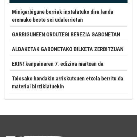
Minigarbigune berriak instalatuko dira landa
eremuko beste sei udalerrietan
GARBIGUNEEN ORDUTEGI BEREZIA GABONETAN
ALDAKETAK GABONETAKO BILKETA ZERBITZUAN
EKIN! kanpainaren 7. edizioa martxan da
Tolosako hondakin arriskutsuen etxola berritu da
material birziklatuekin