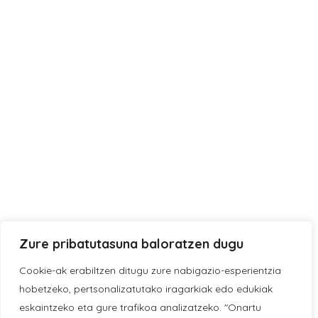
Zure pribatutasuna baloratzen dugu
Cookie-ak erabiltzen ditugu zure nabigazio-esperientzia
hobetzeko, pertsonalizatutako iragarkiak edo edukiak
eskaintzeko eta gure trafikoa analizatzeko. "Onartu