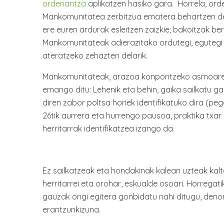
ordenantza
aplikatzen hasiko gara. Horrela, or
Mankomunitatea zerbitzua ematera behartzen de
ere euren ardurak esleitzen zaizkie; bakoitzak b
Mankomunitateak adierazitako ordutegi, egutegi 
ateratzeko zehazten delarik.
Mankomunitateak, arazoa konpontzeko asmoare
emango ditu: Lehenik eta behin, gaika sailkatu g
diren zabor poltsa horiek identifikatuko dira (pega
26tik aurrera eta hurrengo pausoa, praktika txar 
herritarrak identifikatzea izango da.
Ez sailkatzeak eta hondakinak kalean uzteak kalte 
herritarrei eta orohar, eskualde osoari. Horregatik
gauzak ongi egitera gonbidatu nahi ditugu, deno
erantzunkizuna.