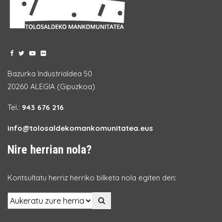
Bazurka Industrialdea 50
20260 ALEGIA (Gipuzkoa)
Tel.:
943 676 216
info@tolosaldekomankomunitatea.eus
Nire herrian nola?
Kontsultatu herriz herriko bilketa nola egiten den: