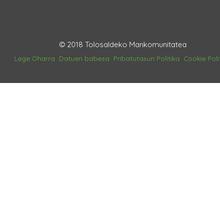
© 2018 Tolosaldeko Mankomunitatea
Lege Oharra
Datuen babesa
Pribatutasun Politika
Cookie Poli