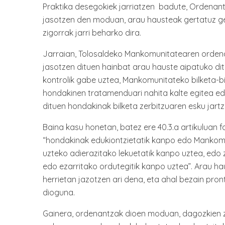
Praktika desegokiek jarriatzen badute, Ordenant
jasotzen den moduan, arau hausteak gertatuz ge
zigorrak jarri beharko dira.
Jarraian, Tolosaldeko Mankomunitatearen ordenan
jasotzen dituen hainbat arau hauste aipatuko di
kontrolik gabe uztea, Mankomunitateko bilketa-bi
hondakinen tratamenduari nahita kalte egitea ed
dituen hondakinak bilketa zerbitzuaren esku jartz
Baina kasu honetan, batez ere 40.3.a artikuluan 
“hondakinak edukiontzietatik kanpo edo Mankom
uzteko adierazitako lekuetatik kanpo uztea, edo 
edo ezarritako ordutegitik kanpo uztea”. Arau h
herrietan jazotzen ari dena, eta ahal bezain pro
dioguna.
Gainera, ordenantzak dioen moduan, dagozkien z