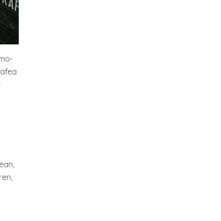
umo-
kafea
e
nean,
ren,