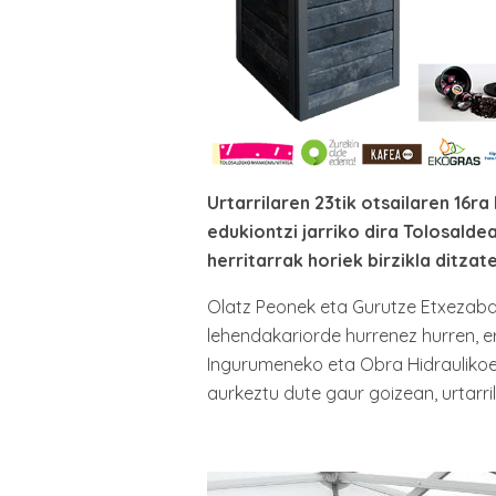
Urtarrilaren 23tik otsailaren 16ra
edukiontzi jarriko dira Tolosalde
herritarrak horiek birzikla ditza
Olatz Peonek eta Gurutze Etxezaba
lehendakariorde hurrenez hurren, e
Ingurumeneko eta Obra Hidrauliko
aurkeztu dute gaur goizean, urtarri