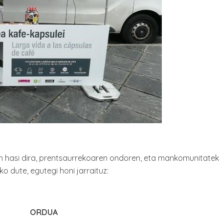
n hasi dira, prentsaurrekoaren ondoren, eta mankomunitate
ko dute, egutegi honi jarraituz:
ORDUA