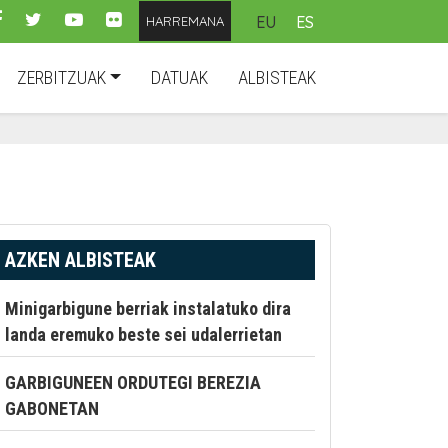
EU
ES
HARREMANA
ZERBITZUAK
DATUAK
ALBISTEAK
AZKEN ALBISTEAK
Minigarbigune berriak instalatuko dira
landa eremuko beste sei udalerrietan
GARBIGUNEEN ORDUTEGI BEREZIA
GABONETAN