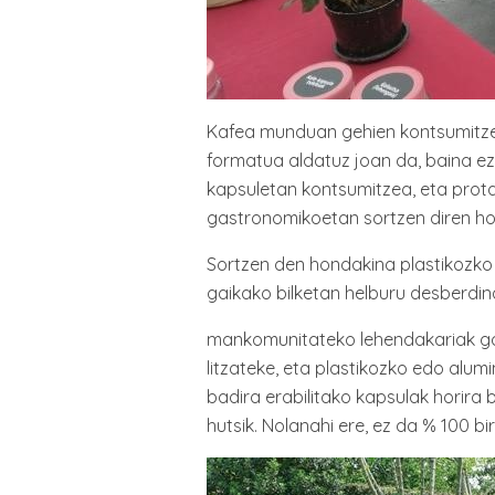
Kafea munduan gehien kontsumitzen
formatua aldatuz joan da, baina ez
kapsuletan kontsumitzea, eta prot
gastronomikoetan sortzen diren ho
Sortzen den hondakina plastikozko
gaikako bilketan helburu desberdin
mankomunitateko lehendakariak gog
litzateke, eta plastikozko edo alumi
badira erabilitako kapsulak horira
hutsik. Nolanahi ere, ez da % 100 bir