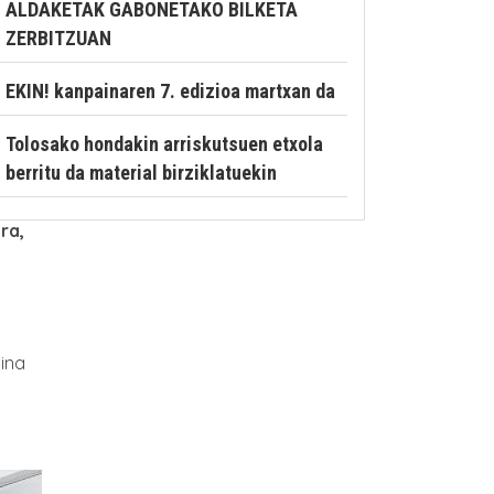
ALDAKETAK GABONETAKO BILKETA
ZERBITZUAN
EKIN! kanpainaren 7. edizioa martxan da
Tolosako hondakin arriskutsuen etxola
berritu da material birziklatuekin
0
ra,
ina