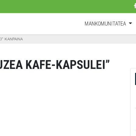
MANKOMUNITATEA
EI” KANPAINA
LUZEA KAFE-KAPSULEI”