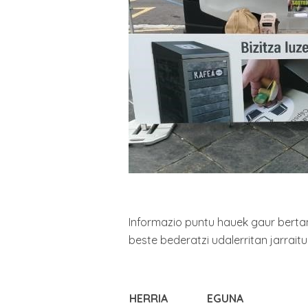
Informazio puntu hauek gaur berta
beste bederatzi udalerritan jarraitu
HERRIA
EGUNA