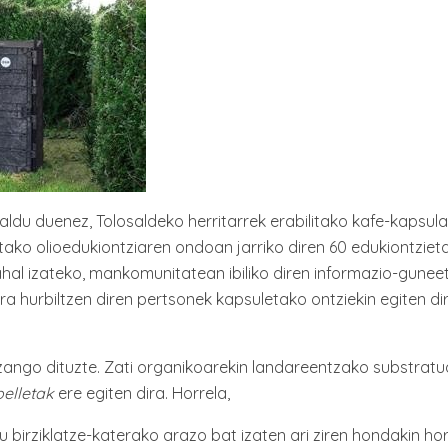
ldu duenez, Tolosaldeko herritarrek erabilitako kafe-kapsul
litako olioedukiontziaren ondoan jarriko diren 60 edukiontziet
ahal izateko, mankomunitatean ibiliko diren informazio-gunee
ra hurbiltzen diren pertsonek kapsuletako ontziekin egiten di
l izango dituzte. Zati organikoarekin landareentzako substratu
pelletak
ere egiten dira. Horrela,
u birziklatze-katerako arazo bat izaten ari ziren hondakin ho