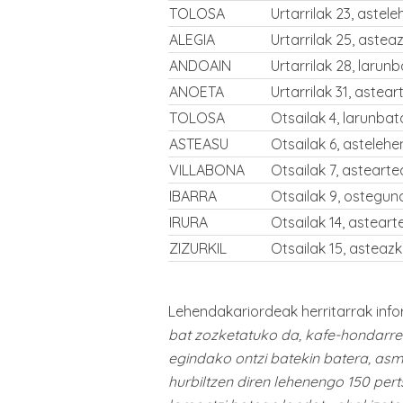
TOLOSA
Urtarrilak 23, astel
ALEGIA
Urtarrilak 25, aste
ANDOAIN
Urtarrilak 28, larun
ANOETA
Urtarrilak 31, astear
TOLOSA
Otsailak 4, larunbat
ASTEASU
Otsailak 6, asteleh
VILLABONA
Otsailak 7, astearte
IBARRA
Otsailak 9, ostegun
IRURA
Otsailak 14, asteart
ZIZURKIL
Otsailak 15, asteaz
Lehendakariordeak herritarrak info
bat zozketatuko da, kafe-hondarren
egindako ontzi batekin batera, asm
hurbiltzen diren lehenengo 150 pe