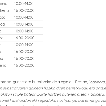
ehena
10:00-14:00
azkena
16:00-20:00
bata
10:00-14:00
tea
10:00-14:00
a
10:00-14:00
ena
16:00-20:00
a
10:00-14:00
a
16:00-20:00
ea
16:00-20:00
kena
16:00-20:00
rmazio-guneetara hurbiltzeko deia egin du. Bertan, “
egunero, 
 substratuaren gainean haziko diren perretxikoak eta ontzie
akizun sinple batean parte hartzen dutenen artean. Gainera,
rtsonei kafehondarrekin egindako hazi-ponpa bat emango zai