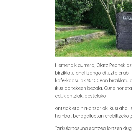
Hemendik aurrera, Olatz Peonek aza
birziklatu ahal izango dituzte erabi
kafe-kapsulak % 100ean birziklatu 
ikus daitekeen bezala. Gune horieta
edukiontziak, bestelako
ontziak eta hiri-altzariak ikusi aha
hainbat berogailuetan erabiltzeko
“zirkulartasuna sartzea lortzen dug