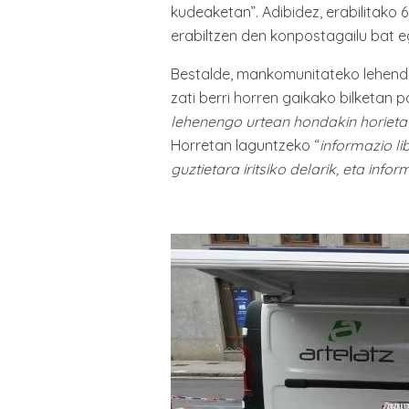
kudeaketan”. Adibidez, erabilitako
erabiltzen den konpostagailu bat eg
Bestalde, mankomunitateko lehenda
zati berri horren gaikako bilketan 
lehenengo urtean hondakin horietati
Horretan laguntzeko “
informazio l
guztietara iritsiko delarik, eta inf