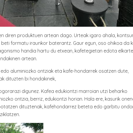
 diren produktuen artean dago. Urteak igaro ahala, konts
 beti formatu iraunkor baterantz. Gaur egun, oso ohikoa da 
agonismo handia hartu du etxean, kafetegietan edota elkart
ndakinen artean.
 edo aluminiozko ontziak eta kafe-hondarrek osatzen dute,
ak dituzten bi hondakinek,
orarazi digunez. Kafea edukiontzi marroian utzi beharko
niozko ontzia, berriz, edukiontzi horian. Hala ere, kasurik one
 botatzen dituztenak, kafehondarrez beteta edo garbitu ondo
ziklatzen.