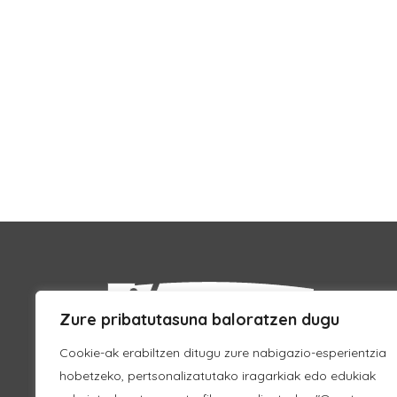
Zure pribatutasuna baloratzen dugu
Cookie-ak erabiltzen ditugu zure nabigazio-esperientzia
hobetzeko, pertsonalizatutako iragarkiak edo edukiak