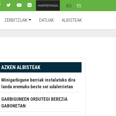
EU
ES
HARREMANA
ZERBITZUAK
DATUAK
ALBISTEAK
AZKEN ALBISTEAK
Minigarbigune berriak instalatuko dira
landa eremuko beste sei udalerrietan
GARBIGUNEEN ORDUTEGI BEREZIA
GABONETAN