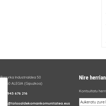
Nire herrian
Bazurka Industrialdea 50
20260 ALEGIA (Gipuzkoa)
Kontsultatu herri
Tel.:
943 676 216
info@tolosaldekomankomunitatea.eus