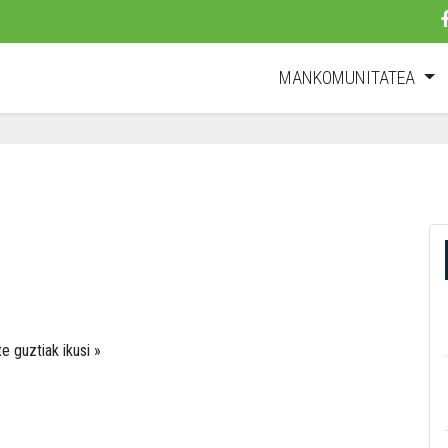
MANKOMUNITATEA
te guztiak ikusi »