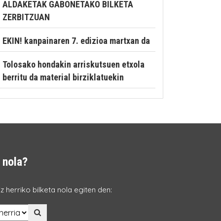
ALDAKETAK GABONETAKO BILKETA
ZERBITZUAN
EKIN! kanpainaren 7. edizioa martxan da
Tolosako hondakin arriskutsuen etxola
berritu da material birziklatuekin
 nola?
z herriko bilketa nola egiten den: