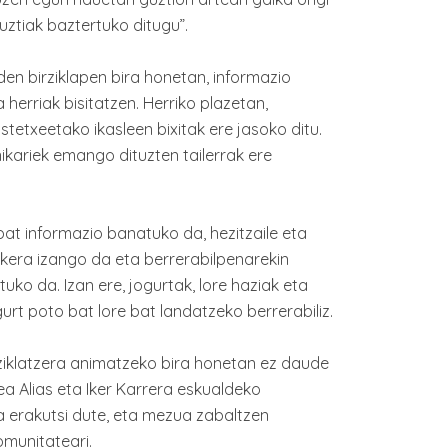
uztiak baztertuko ditugu”.
 den birziklapen bira honetan, informazio
 herriak bisitatzen. Herriko plazetan,
astetxeetako ikasleen bixitak ere jasoko ditu.
nikariek emango dituzten tailerrak ere
nbat informazio banatuko da, hezitzaile eta
kera izango da eta berrerabilpenarekin
uko da. Izan ere, jogurtak, lore haziak eta
urt poto bat lore bat landatzeko berrerabiliz.
iklatzera animatzeko bira honetan ez daude
rea Alias eta Iker Karrera eskualdeko
a erakutsi dute, eta mezua zabaltzen
munitateari.