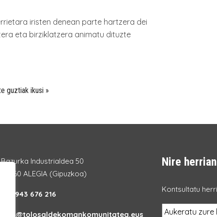
herrietara iristen denean parte hartzera dei
era eta birziklatzera animatu dituzte
te guztiak ikusi »
Nire herrian
Bazurka Industrialdea 50
20260 ALEGIA (Gipuzkoa)
Kontsultatu herri
Tel.:
943 676 216
info@tolosaldekomankomunitatea.eus