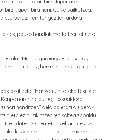
itezen eta benetan birziklapenaren
 birziklapen bira honi. Gaika sailkatzea,
 eta beraz, herritar guztien ardura.
txikiek, pauso handiak markatzen dituzte
 bezala, “Mundu garbiago eta juxtuago
klapenaren bidez, beraz, dudarik egin gabe
koak azaltzeko, Mankomunitateko teknikari
 Kanpainaren helburua, “eskualdeko
u hori handitzea” dela adierazi du berak.
ntzia eta ez birziklatzearen kaltea zabaldu
atzen duten 28 herrietan zehar. Eceizak
guruko kezka, beldur edo zalantzak denok
tozen egun hauetan guztion artean gaika ongi