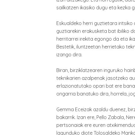
sailkatzen ikasiko dugu eta kezka g
Eskualdeko herri guztietara iritsiko
guztiarekin erakusketa bat ibiliko da
herritarrei irekita egongo da eta ik
Bestetik, iluntzeetan herrietako tek
izango dira.
Biran, birziklatzearen inguruko hai
teknikarien azalpenak jasotzeko au
erlazionatutako opari bat ere banat
ongarria banatuko dira, horrela, jog
Gemma Eceizak azaldu duenez, birz
bakarrik. Izan ere, Pello Zabala, Ne
pertsonaiak ere euren atxikimendu
lagunduko diote Tolosaldeko Manko