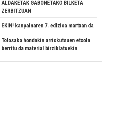
ALDAKETAK GABONETAKO BILKETA
ZERBITZUAN
EKIN! kanpainaren 7. edizioa martxan da
Tolosako hondakin arriskutsuen etxola
berritu da material birziklatuekin