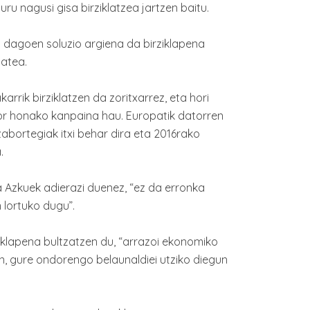
u nagusi gisa birziklatzea jartzen baitu.
dagoen soluzio argiena da birziklapena
matea.
rrik birziklatzen da zoritxarrez, eta hori
ator honako kanpaina hau. Europatik datorren
zabortegiak itxi behar dira eta 2016rako
.
Azkuek adierazi duenez, “ez da erronka
 lortuko dugu”.
klapena bultzatzen du, “arrazoi ekonomiko
n, gure ondorengo belaunaldiei utziko diegun