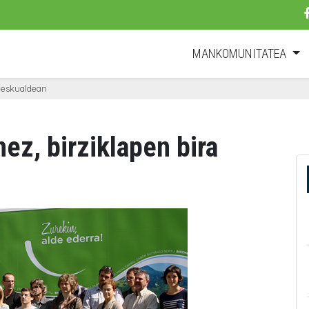
MANKOMUNITATEA
a eskualdean
nez, birziklapen bira