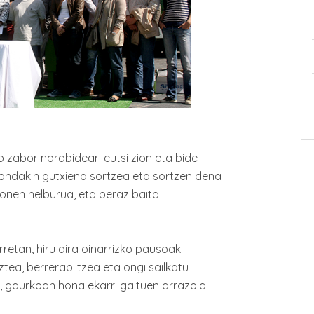
zabor norabideari eutsi zion eta bide
 hondakin gutxiena sortzea eta sortzen dena
honen helburua, eta beraz baita
retan, hiru dira oinarrizko pausoak:
tea, berrerabiltzea eta ongi sailkatu
, gaurkoan hona ekarri gaituen arrazoia.