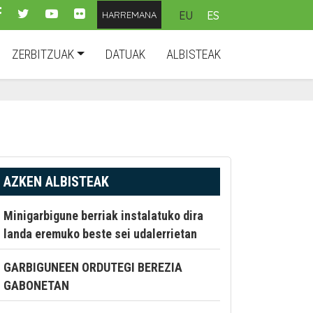
EU
ES
HARREMANA
ZERBITZUAK
DATUAK
ALBISTEAK
AZKEN ALBISTEAK
Minigarbigune berriak instalatuko dira
landa eremuko beste sei udalerrietan
GARBIGUNEEN ORDUTEGI BEREZIA
GABONETAN