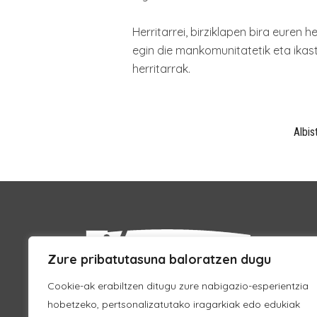
Herritarrei, birziklapen bira euren 
egin die mankomunitatetik eta ikast
herritarrak.
Albis
Zure pribatutasuna baloratzen dugu
Cookie-ak erabiltzen ditugu zure nabigazio-esperientzia
hobetzeko, pertsonalizatutako iragarkiak edo edukiak