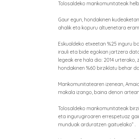
Tolosaldeko mankomunitateak helbur
Gaur egun, hondakinen kudeaketan 
ahalik eta kopuru altuenetara era
Eskualdeko etxeetan %25 inguru baka
irauli eta bide egokian jartzera d
legeak ere hala dio: 2014 urterako, 
hondakinen %60 birziklatu behar da
Mankomunitatearen izenean, Amaia 
makala izango, baina denon artean
Tolosaldeko mankomunitateak birzi
eta ingurugiroaren errespetuaz gai
munduak arduratzen gaituelako” .