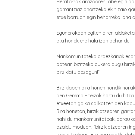
Herritarrak arazoaren jabe egin da
garrantziaz ohartzeko ekin zaio gaur
etxe barruan egin beharreko lana da
Egunerokoan egiten diren aldaketa 
eta honek ere hala izan behar du.
Mankomunitateko ordezkariak esan
batean bizitzeko aukera dugu birzi
birziklatu dezagun!”
Birziklapen bira honen nondik nora
den Gemma Eceizak hartu du hitza.
etxeetan gaika sailkatzen den kopur
Bira honetan, birziklatzearen garra
nahi du mankomunitateak, berau os
azaldu moduan, “birziklatzearen in
izan ditzakegu. Eta horregatik, da