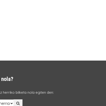
 nola?
z herriko bilketa nola egiten den: