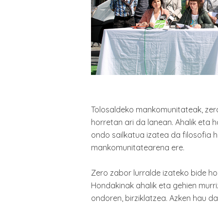
Tolosaldeko mankomunitateak, zero 
horretan ari da lanean. Ahalik eta
ondo sailkatua izatea da filosofia 
mankomunitatearena ere.
Zero zabor lurralde izateko bide hor
Hondakinak ahalik eta gehien murriz
ondoren, birziklatzea. Azken hau da