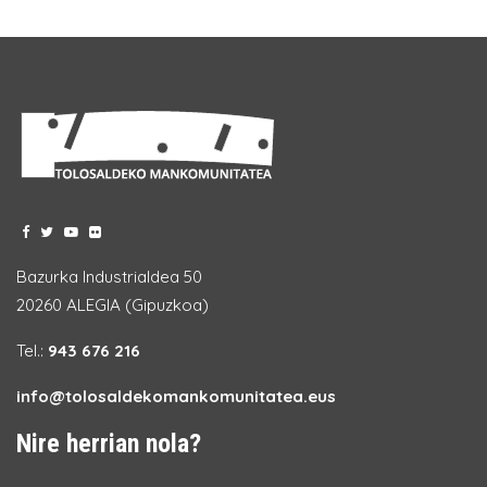
Bazurka Industrialdea 50
20260 ALEGIA (Gipuzkoa)
Tel.:
943 676 216
info@tolosaldekomankomunitatea.eus
Nire herrian nola?