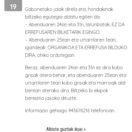
19
Gabonetako jaiak direla eta, hondakinak
biltzeko egutegia aldatu egiten da:
– Abenduaren 24an eta 31n, larunbatak, EZ DA
ERREFUSAREN BILKETARIK EGINGO.
– Abenduaren 25ean eta urtarrilaren 1ean,
igandeak: ORGANIKOA ETA ERREFUSA BILDUKO
DIRA, ohiko ordutegian.
Beraz, abenduaren 24an eta 31n ez dira kubo
grisak atera behar, eta abenduaren 25ean eta
urtarrilaren 1ean kubo grisak eta marroiak aldi
berean aterako dira. Biltzeko bi ekipok
bereizita jasoko dituzte.
Informazio gehiago 943676216 telefonoan.
Albiste guztiak ikusi »