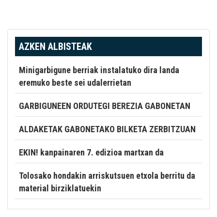
AZKEN ALBISTEAK
Minigarbigune berriak instalatuko dira landa
eremuko beste sei udalerrietan
GARBIGUNEEN ORDUTEGI BEREZIA GABONETAN
ALDAKETAK GABONETAKO BILKETA ZERBITZUAN
EKIN! kanpainaren 7. edizioa martxan da
Tolosako hondakin arriskutsuen etxola berritu da
material birziklatuekin