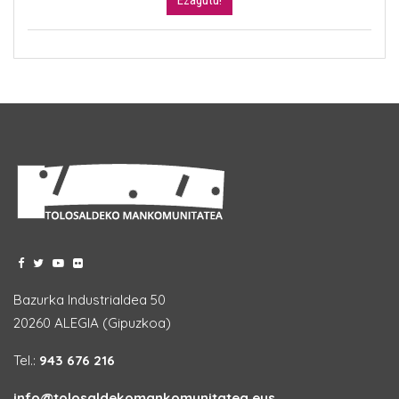
Ezagutu!
Bazurka Industrialdea 50
20260 ALEGIA (Gipuzkoa)
Tel.:
943 676 216
info@tolosaldekomankomunitatea.eus