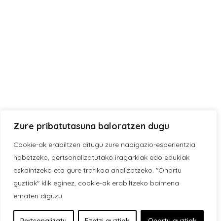
Zure pribatutasuna baloratzen dugu
Cookie-ak erabiltzen ditugu zure nabigazio-esperientzia
hobetzeko, pertsonalizatutako iragarkiak edo edukiak
eskaintzeko eta gure trafikoa analizatzeko. "Onartu
guztiak" klik eginez, cookie-ak erabiltzeko baimena
ematen diguzu.