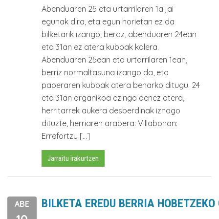
Abenduaren 25 eta urtarrilaren 1a jai
egunak dira, eta egun horietan ez da
bilketarik izango; beraz, abenduaren 24ean
eta 31an ez atera kuboak kalera.
Abenduaren 25ean eta urtarrilaren 1ean,
berriz normaltasuna izango da, eta
paperaren kuboak atera beharko ditugu. 24
eta 31an organikoa ezingo denez atera,
herritarrek aukera desberdinak iznago
dituzte, herriaren arabera: Villabonan:
Errefortzu […]
Jarraitu irakurtzen
BILKETA EREDU BERRIA HOBETZEKO
ABE