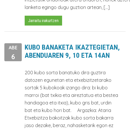
lanketa egingo dugu guztion artean, […]
Jarraitu irakurtzen
KUBO BANAKETA IKAZTEGIETAN,
ABE
ABENDUAREN 9, 10 ETA 14AN
6
200 kubo sorta banatuko dira guztira
datozen egunetan eta etxebizitzetarako
sortak 5 kubokoak izango dira: bi kubo
marroi (bat txikia eta aireztatua eta bestea
handiagoa eta itxia), kubo gris bat, urdin
bat eta kubo hori bat. Argazkia: Ataria
Etxebizitza bakoitzak kubo sorta bakarra
jaso dezake, beraz, nahasketarik egon ez