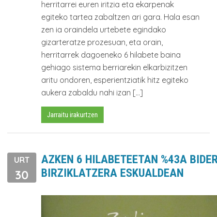
herritarrei euren iritzia eta ekarpenak
egiteko tartea zabaltzen ari gara. Hala esan
zen ia oraindela urtebete egindako
gizarteratze prozesuan, eta orain,
herritarrek dagoeneko 6 hilabete baina
gehiago sistema berriarekin elkarbizitzen
aritu ondoren, esperientziatik hitz egiteko
aukera zabaldu nahi izan […]
Jarraitu irakurtzen
AZKEN 6 HILABETEETAN %43A BIDE
URT
BIRZIKLATZERA ESKUALDEAN
30