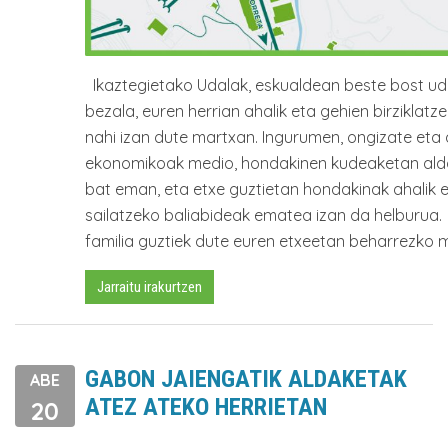
Ikaztegietako Udalak, eskualdean beste bost uda
bezala, euren herrian ahalik eta gehien birziklatze
nahi izan dute martxan. Ingurumen, ongizate eta 
ekonomikoak medio, hondakinen kudeaketan alda
bat eman, eta etxe guztietan hondakinak ahalik 
sailatzeko baliabideak ematea izan da helburua.
familia guztiek dute euren etxeetan beharrezko m
Jarraitu irakurtzen
GABON JAIENGATIK ALDAKETAK
ABE
ATEZ ATEKO HERRIETAN
20