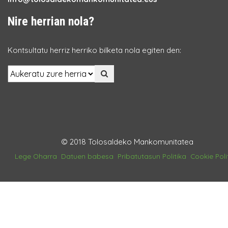
Nire herrian nola?
Kontsultatu herriz herriko bilketa nola egiten den:
© 2018 Tolosaldeko Mankomunitatea
Lege Oharra
Datuen babesa
Pribatutasun Politika
Cookie Poli