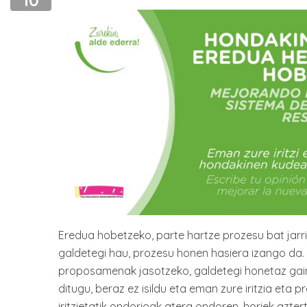
10
Eredua hobetzeko, parte hartze prozesu bat jar
galdetegi hau, prozesu honen hasiera izango da. 
proposamenak jasotzeko, galdetegi honetaz gain,
ditugu, beraz ez isildu eta eman zure iritzia eta
iritzietatik ondorioak atera ondoren, horiek azte