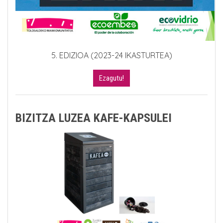
5. EDIZIOA (2023-24 IKASTURTEA)
Ezagutu!
BIZITZA LUZEA KAFE-KAPSULEI