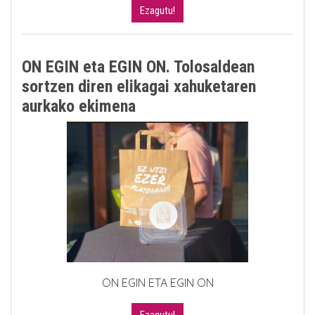
Ezagutu!
ON EGIN eta EGIN ON. Tolosaldean
sortzen diren elikagai xahuketaren
aurkako ekimena
ON EGIN ETA EGIN ON