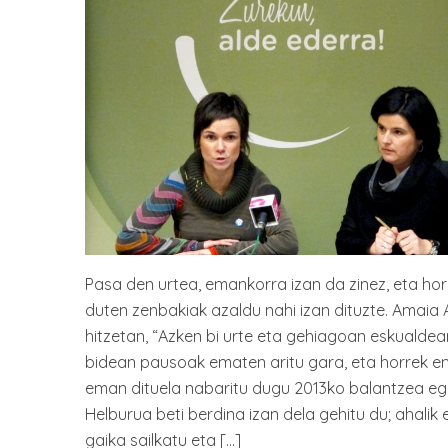
Pasa den urtea, emankorra izan da zinez, eta hori
duten zenbakiak azaldu nahi izan dituzte. Amaia
hitzetan, “Azken bi urte eta gehiagoan eskualde
bidean pausoak ematen aritu gara, eta horrek e
eman dituela nabaritu dugu 2013ko balantzea egi
Helburua beti berdina izan dela gehitu du; ahalik 
gaika sailkatu eta […]