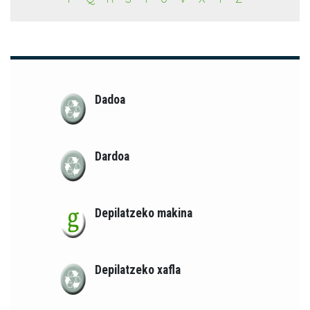
Dadoa
Dardoa
Depilatzeko makina
Depilatzeko xafla