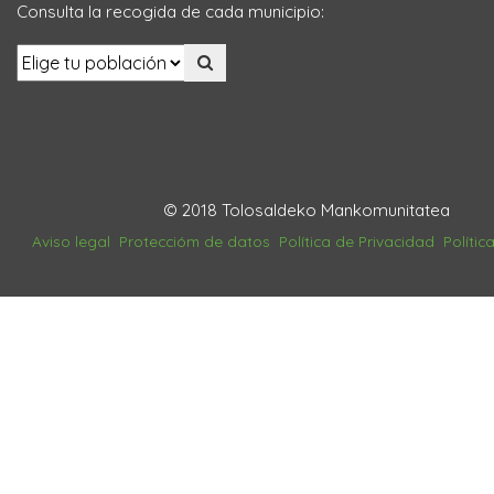
Consulta la recogida de cada municipio:
© 2018 Tolosaldeko Mankomunitatea
Aviso legal
Proteccióm de datos
Política de Privacidad
Polític