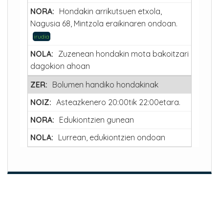
Hondakin arrikutsuen etxola,
Nagusia 68, Mintzola eraikinaren ondoan.
irudia
Zuzenean hondakin mota bakoitzari
dagokion ahoan
Bolumen handiko hondakinak
Asteazkenero 20:00tik 22:00etara.
Edukiontzien gunean
Lurrean, edukiontzien ondoan