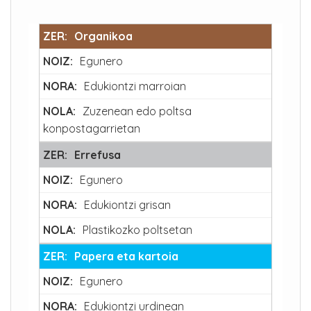
Organikoa
Egunero
Edukiontzi marroian
Zuzenean edo poltsa
konpostagarrietan
Errefusa
Egunero
Edukiontzi grisan
Plastikozko poltsetan
Papera eta kartoia
Egunero
Edukiontzi urdinean