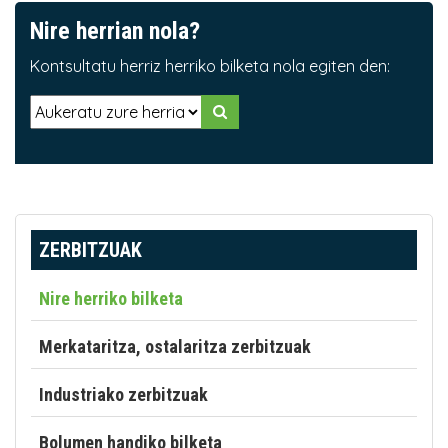
Nire herrian nola?
Kontsultatu herriz herriko bilketa nola egiten den:
ZERBITZUAK
Nire herriko bilketa
Merkataritza, ostalaritza zerbitzuak
Industriako zerbitzuak
Bolumen handiko bilketa