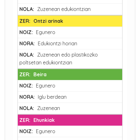
Zuzenean edukiontzian
Ontzi arinak
Egunero
Edukiontzi horian
Zuzenean edo plastikozko
poltsetan edukiontzian
Beira
Egunero
Iglu berdean
Zuzenean
Ehunkiak
Egunero