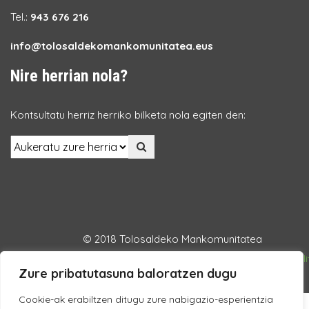
Tel.:
943 676 216
info@tolosaldekomankomunitatea.eus
Nire herrian nola?
Kontsultatu herriz herriko bilketa nola egiten den:
© 2018 Tolosaldeko Mankomunitatea
Lege Oharra
Datuen babesa
Pribatutasun Politika
Cookie Poli
Zure pribatutasuna baloratzen dugu
Cookie-ak erabiltzen ditugu zure nabigazio-esperientzia