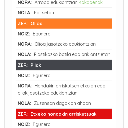
Arropa edukiontzian
Kokapenak
Poltsetan
Olioa
Egunero
Olioa jasotzeko edukiontzian
Plastikozko botila edo brik ontzietan
Pilak
Egunero
Hondakin arriskutsen etxolan edo
pilak jasotzeko edukiontzian
Zuzenean dagokion ahoan
Etxeko hondakin arriskutsuak
Egunero