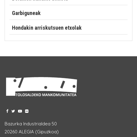
Garbiguneak
Hondakin arriskutsuen etxolak
Bazurka Industrialdea 50
20260 ALEGIA (Gipuzkoa)