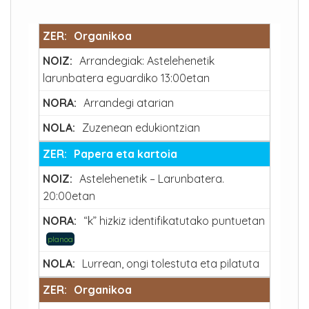
Organikoa
Arrandegiak: Astelehenetik
larunbatera eguardiko 13:00etan
Arrandegi atarian
Zuzenean edukiontzian
Papera eta kartoia
Astelehenetik – Larunbatera.
20:00etan
“k” hizkiz identifikatutako puntuetan
planoa
Lurrean, ongi tolestuta eta pilatuta
Organikoa