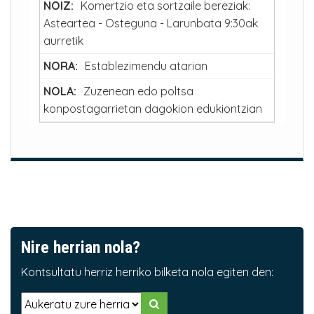
Komertzio eta sortzaile bereziak:
Asteartea - Osteguna - Larunbata 9:30ak
aurretik
Establezimendu atarian
Zuzenean edo poltsa
konpostagarrietan dagokion edukiontzian
Nire herrian nola?
Kontsultatu herriz herriko bilketa nola egiten den: