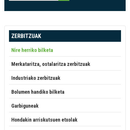
ZERBITZUAK
Nire herriko bilketa
Merkataritza, ostalaritza zerbitzuak
Industriako zerbitzuak
Bolumen handiko bilketa
Garbiguneak
Hondakin arriskutsuen etxolak