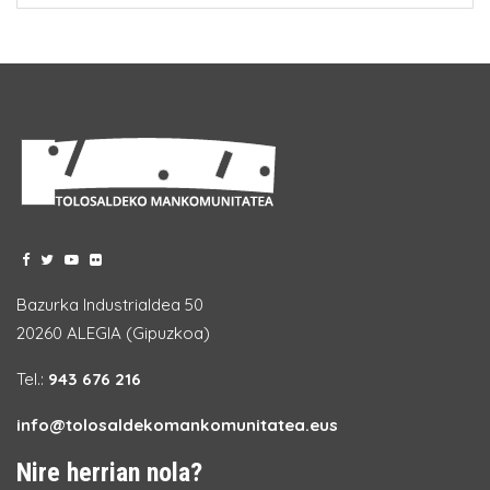
Bazurka Industrialdea 50
20260 ALEGIA (Gipuzkoa)
Tel.:
943 676 216
info@tolosaldekomankomunitatea.eus
Nire herrian nola?