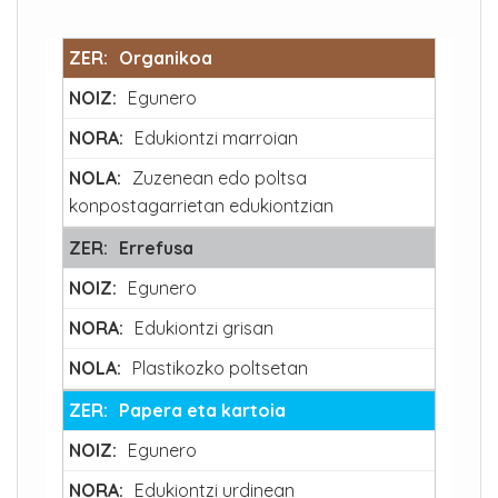
Organikoa
Egunero
Edukiontzi marroian
Zuzenean edo poltsa
konpostagarrietan edukiontzian
Errefusa
Egunero
Edukiontzi grisan
Plastikozko poltsetan
Papera eta kartoia
Egunero
Edukiontzi urdinean