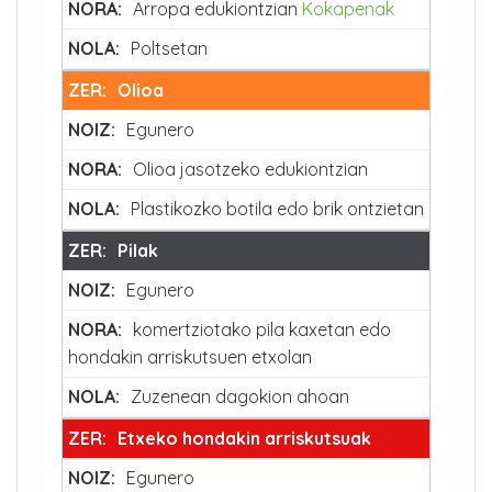
Arropa edukiontzian
Kokapenak
Poltsetan
Olioa
Egunero
Olioa jasotzeko edukiontzian
Plastikozko botila edo brik ontzietan
Pilak
Egunero
komertziotako pila kaxetan edo
hondakin arriskutsuen etxolan
Zuzenean dagokion ahoan
Etxeko hondakin arriskutsuak
Egunero