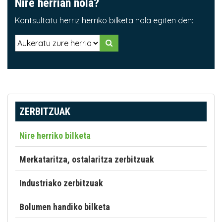
Nire herrian nola?
Kontsultatu herriz herriko bilketa nola egiten den:
ZERBITZUAK
Nire herriko bilketa
Merkataritza, ostalaritza zerbitzuak
Industriako zerbitzuak
Bolumen handiko bilketa