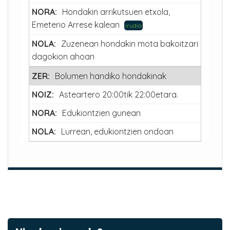
Hondakin arrikutsuen etxola,
Emeterio Arrese kalean
irudia
Zuzenean hondakin mota bakoitzari
dagokion ahoan
Bolumen handiko hondakinak
Asteartero 20:00tik 22:00etara.
Edukiontzien gunean
Lurrean, edukiontzien ondoan