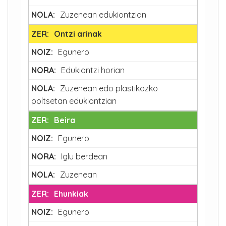
Zuzenean edukiontzian
Ontzi arinak
Egunero
Edukiontzi horian
Zuzenean edo plastikozko
poltsetan edukiontzian
Beira
Egunero
Iglu berdean
Zuzenean
Ehunkiak
Egunero