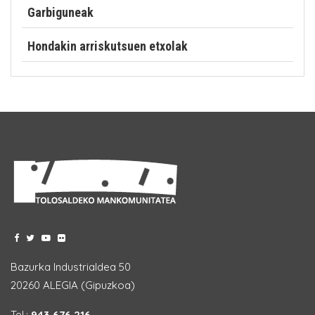
Garbiguneak
Hondakin arriskutsuen etxolak
Bazurka Industrialdea 50
20260 ALEGIA (Gipuzkoa)
Tel.:
943 676 216