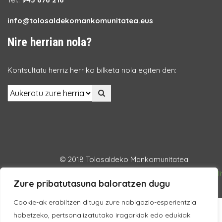
info@tolosaldekomankomunitatea.eus
Nire herrian nola?
Kontsultatu herriz herriko bilketa nola egiten den:
© 2018 Tolosaldeko Mankomunitatea
Lege Oharra
Datuen babesa
Pribatutasun Politika
Cookie Poli
Zure pribatutasuna baloratzen dugu
Cookie-ak erabiltzen ditugu zure nabigazio-esperientzia
hobetzeko, pertsonalizatutako iragarkiak edo edukiak