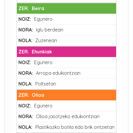
Beira
Egunero
Iglu berdean
Zuzenean
Ehunkiak
Egunero
Arropa edukiontzian
Poltsetan
Olioa
Egunero
Olioa jasotzeko edukiontzian
Plastikozko botila edo brik ontzietan