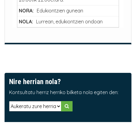
Edukiontzien gunean
Lurrean, edukiontzien ondoan
Nire herrian nola?
Kontsultatu herriz herriko bilketa nola egiten den: