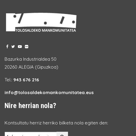
Bazurka Industrialdea 50
20260 ALEGIA (Gipuzkoa)
Tel.:
943 676 216
info@tolosaldekomankomunitatea.eus
Nire herrian nola?
Kontsultatu herriz herriko bilketa nola egiten den: