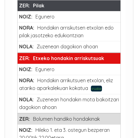
Pilak
Egunero
Hondakin arriskutsen etxolan edo
pilak jasotzeko edukiontzian
Zuzenean dagokion ahoan
Etxeko hondakin arriskutsuak
Egunero
Hondakin arrikutsuen etxolan, eliz
atariko aparkalekuan kokatua
irudia
Zuzenean hondakin mota bakoitzari
dagokion ahoan
Bolumen handiko hondakinak
Hileko 1. eta 3. ostegun bezperan
20:00tik 22:00etara.