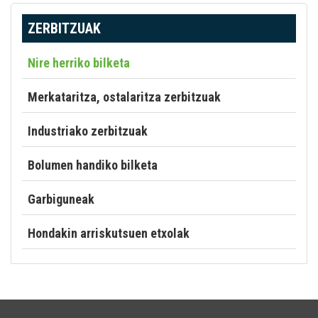
ZERBITZUAK
Nire herriko bilketa
Merkataritza, ostalaritza zerbitzuak
Industriako zerbitzuak
Bolumen handiko bilketa
Garbiguneak
Hondakin arriskutsuen etxolak