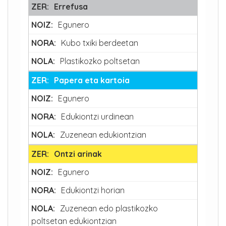
Errefusa
Egunero
Kubo txiki berdeetan
Plastikozko poltsetan
Papera eta kartoia
Egunero
Edukiontzi urdinean
Zuzenean edukiontzian
Ontzi arinak
Egunero
Edukiontzi horian
Zuzenean edo plastikozko
poltsetan edukiontzian