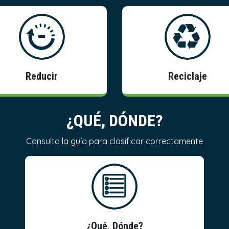
Información
Información
Reducir
Reciclaje
¿QUÉ, DÓNDE?
Consulta la guía para
clasificar correctamente
Información
¿Qué, Dónde?