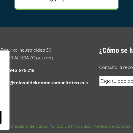
¿Cómo se h
Bazurka Industrialdea 50
20260 ALEGIA (Gipuzkoa)
Consulta la rec
Tel.:
943 676 216
info@tolosaldekomankomunitatea.eus
o
gal
Proteccióm de datos
Política de Privacidad
Política de Cookies