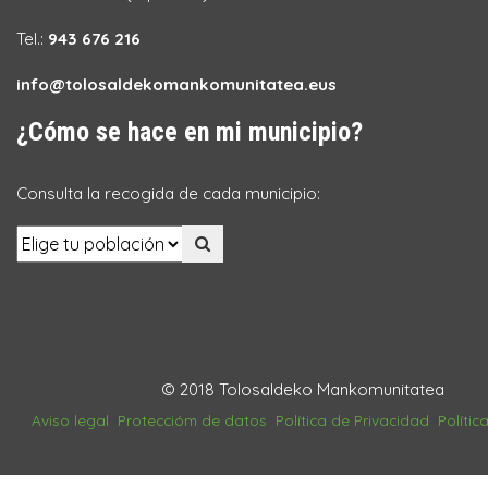
Tel.:
943 676 216
info@tolosaldekomankomunitatea.eus
¿Cómo se hace en mi municipio?
Consulta la recogida de cada municipio:
© 2018 Tolosaldeko Mankomunitatea
Aviso legal
Proteccióm de datos
Política de Privacidad
Polític